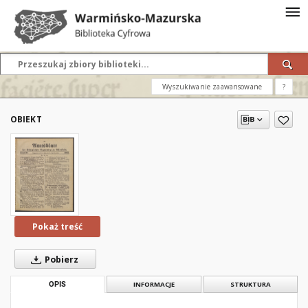
Wyszukiwanie zaawansowane
?
OBIEKT
Pokaż treść
Pobierz
OPIS
INFORMACJE
STRUKTURA