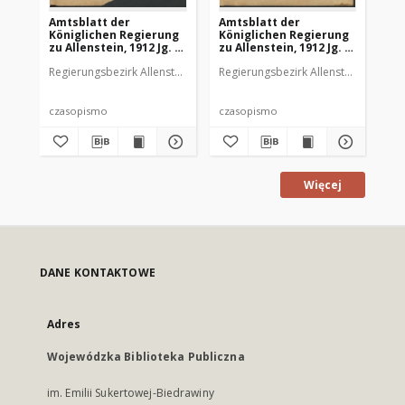
Amtsblatt der
Amtsblatt der
Am
Königlichen Regierung
Königlichen Regierung
Kö
zu Allenstein, 1912 Jg. 8,
zu Allenstein, 1912 Jg. 8,
zu 
Stück 1
Stück 2
St
Regierungsbezirk Allenstein
Regierungsbezirk Allenstein
Reg
czasopismo
czasopismo
cz
Więcej
DANE KONTAKTOWE
Adres
Wojewódzka Biblioteka Publiczna
im. Emilii Sukertowej-Biedrawiny