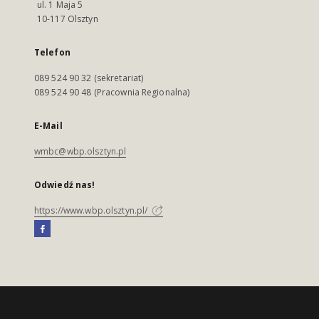
ul. 1 Maja 5
10-117 Olsztyn
Telefon
089 524 90 32 (sekretariat)
089 524 90 48 (Pracownia Regionalna)
E-Mail
wmbc@wbp.olsztyn.pl
Odwiedź nas!
https://www.wbp.olsztyn.pl/