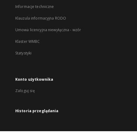
Informacje techniczne
Klauzula informacyjna RODO
Umowa licencyjna niewyłączna - wzór
Klaster WMBC
Statystyki
Konto użytkownika
Zaloguj się
Historia przeglądania