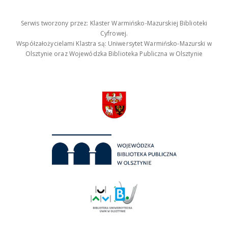
Serwis tworzony przez: Klaster Warmińsko-Mazurskiej Biblioteki
Cyfrowej.
Współzałożycielami Klastra są: Uniwersytet Warmińsko-Mazurski w
Olsztynie oraz Wojewódzka Biblioteka Publiczna w Olsztynie