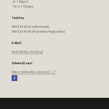
ul. 1 Maja 5
10-117 Olsztyn
Telefon
089 524 90 32 (sekretariat)
089 524 90 48 (Pracownia Regionalna)
E-Mail
wmbc@wbp.olsztyn.pl
Odwiedź nas!
https://www.wbp.olsztyn.pl/