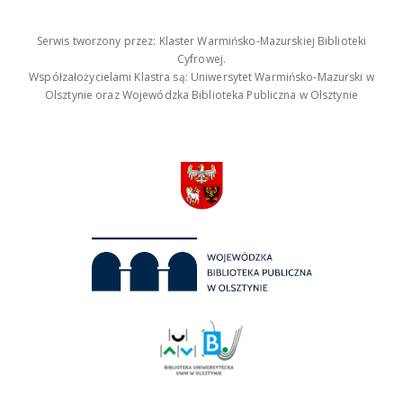
Serwis tworzony przez: Klaster Warmińsko-Mazurskiej Biblioteki
Cyfrowej.
Współzałożycielami Klastra są: Uniwersytet Warmińsko-Mazurski w
Olsztynie oraz Wojewódzka Biblioteka Publiczna w Olsztynie