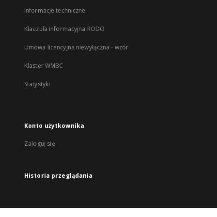
Informacje techniczne
Klauzula informacyjna RODO
Umowa licencyjna niewyłączna - wzór
Klaster WMBC
Statystyki
Konto użytkownika
Zaloguj się
Historia przeglądania