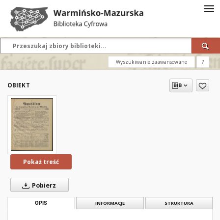
Wyszukiwanie zaawansowane
?
OBIEKT
Pokaż treść
Pobierz
OPIS
INFORMACJE
STRUKTURA