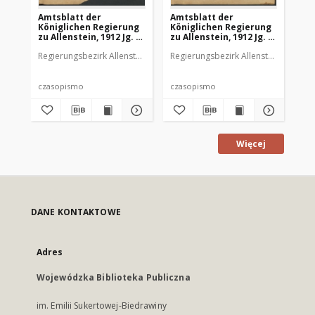
Amtsblatt der
Amtsblatt der
Am
Königlichen Regierung
Königlichen Regierung
Kö
zu Allenstein, 1912 Jg. 8,
zu Allenstein, 1912 Jg. 8,
zu 
Stück 1
Stück 2
St
Regierungsbezirk Allenstein
Regierungsbezirk Allenstein
Reg
czasopismo
czasopismo
cz
Więcej
DANE KONTAKTOWE
Adres
Wojewódzka Biblioteka Publiczna
im. Emilii Sukertowej-Biedrawiny