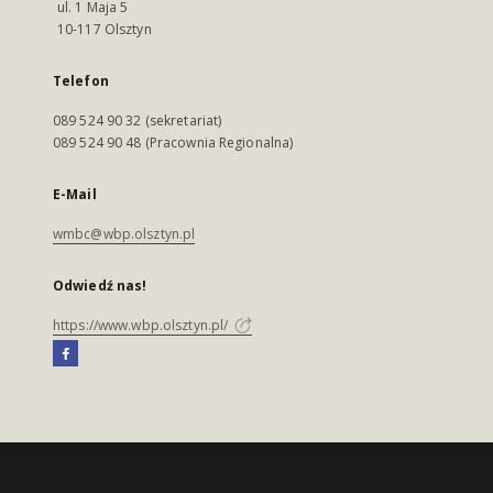
ul. 1 Maja 5
10-117 Olsztyn
Telefon
089 524 90 32 (sekretariat)
089 524 90 48 (Pracownia Regionalna)
E-Mail
wmbc@wbp.olsztyn.pl
Odwiedź nas!
https://www.wbp.olsztyn.pl/