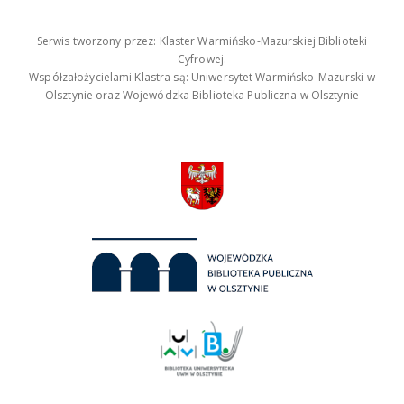
Serwis tworzony przez: Klaster Warmińsko-Mazurskiej Biblioteki
Cyfrowej.
Współzałożycielami Klastra są: Uniwersytet Warmińsko-Mazurski w
Olsztynie oraz Wojewódzka Biblioteka Publiczna w Olsztynie