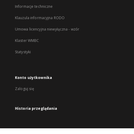
Informacje techniczne
Klauzula informacyjna RODO
Umowa licencyjna niewyłączna - wzór
Klaster WMBC
Statystyki
Konto użytkownika
Zaloguj się
Historia przeglądania