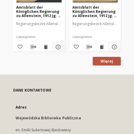
Amtsblatt der
Amtsblatt der
Am
Königlichen Regierung
Königlichen Regierung
Kö
zu Allenstein, 1912 Jg. 8,
zu Allenstein, 1912 Jg. 8,
zu 
Stück 1
Stück 2
St
Regierungsbezirk Allenstein
Regierungsbezirk Allenstein
Reg
czasopismo
czasopismo
cz
Więcej
DANE KONTAKTOWE
Adres
Wojewódzka Biblioteka Publiczna
im. Emilii Sukertowej-Biedrawiny