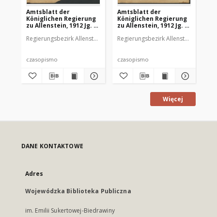
Amtsblatt der
Amtsblatt der
Am
Königlichen Regierung
Königlichen Regierung
Kö
zu Allenstein, 1912 Jg. 8,
zu Allenstein, 1912 Jg. 8,
zu 
Stück 1
Stück 2
St
Regierungsbezirk Allenstein
Regierungsbezirk Allenstein
Reg
czasopismo
czasopismo
cz
Więcej
DANE KONTAKTOWE
Adres
Wojewódzka Biblioteka Publiczna
im. Emilii Sukertowej-Biedrawiny