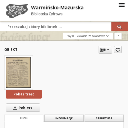
Wyszukiwanie zaawansowane
?
OBIEKT
Pokaż treść
Pobierz
OPIS
INFORMACJE
STRUKTURA