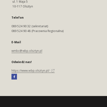
ul. 1 Maja 5
10-117 Olsztyn
Telefon
089 524 90 32 (sekretariat)
089 524 90 48 (Pracownia Regionalna)
E-Mail
wmbc@wbp.olsztyn.pl
Odwiedź nas!
https://www.wbp.olsztyn.pl/