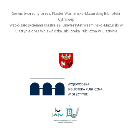
Serwis tworzony przez: Klaster Warmińsko-Mazurskiej Biblioteki
Cyfrowej.
Współzałożycielami Klastra są: Uniwersytet Warmińsko-Mazurski w
Olsztynie oraz Wojewódzka Biblioteka Publiczna w Olsztynie