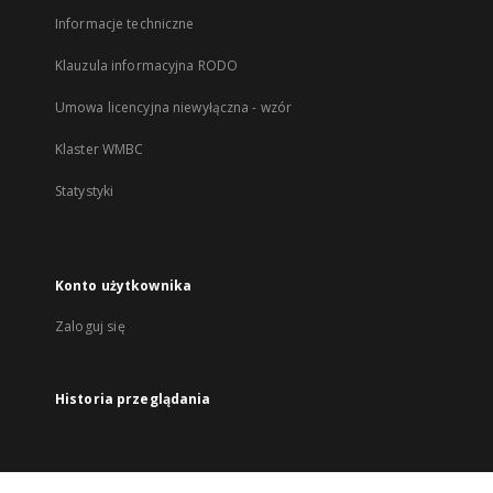
Informacje techniczne
Klauzula informacyjna RODO
Umowa licencyjna niewyłączna - wzór
Klaster WMBC
Statystyki
Konto użytkownika
Zaloguj się
Historia przeglądania