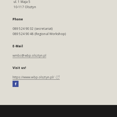
ul. 1 Maja 5
10-117 Olsztyn
Phone
089 524 90 32 (secretariat)
089 524 90 48 (Regional Workshop)
E-Mail
wmbc@wbp.olsztyn.pl
Visit us!
https://www.wbp.olsztyn.pl/