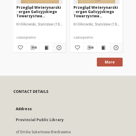
Przegląd Weterynarski
Przegląd Weterynarski
Pr
: organ Galicyjskiego
: organ Galicyjskiego
: 
Towarzystwa
Towarzystwa
To
Weterynarskiego :
Weterynarskiego :
We
Królikowski, Stanisław (1853-1924). Red.
Królikowski, Stanisław (1853-1924). R
Kró
czasopismo
czasopismo
cz
poświęcone
poświęcone
po
weterynaryi i hodowli,
weterynaryi i hodowli,
we
1905 R. 20, nr 4
1905 R. 20, nr 5
190
czasopismo
czasopismo
cz
More
CONTACT DETAILS
Address
Provincial Public Library
of Emilia Sukertowa-Biedrawina