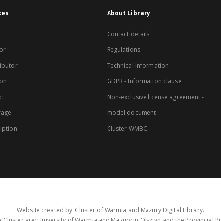
xes
About Library
Contact details
or
Regulations
ibutor
Technical Information
ion
GDPR - Information clause
ct
Non-exclusive license agreement -
rage
model document
iption
Cluster WMBC
Website created by: Cluster of Warmia and Mazury Digital Library.
 Cluster are: University of Warmia and Mazury in Olsztyn and the Provincial Pub