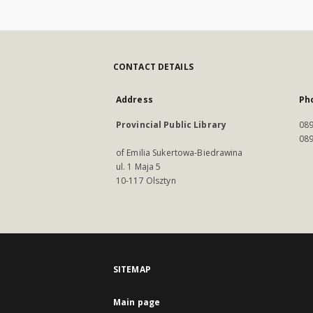
CONTACT DETAILS
Address
Ph
Provincial Public Library
089
089
of Emilia Sukertowa-Biedrawina
ul. 1 Maja 5
10-117 Olsztyn
SITEMAP
Main page