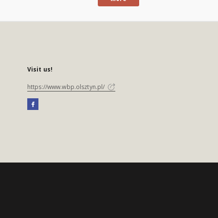
Visit us!
https://www.wbp.olsztyn.pl/