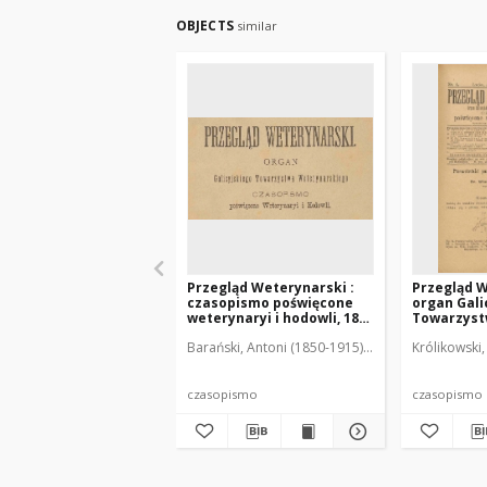
OBJECTS
similar
Przegląd Weterynarski :
Przegląd W
czasopismo poświęcone
organ Gali
weterynaryi i hodowli, 1886
Towarzys
R. 1, Spis treści i indeksy
Weterynar
Barański, Antoni (1850-1915). Red. i Wyd.
Królikowski,
Szpilma
czasopism
weterynary
R. 20, nr 4
czasopismo
czasopismo