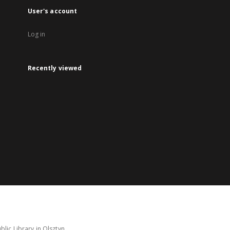
User's account
Log in
Recently viewed
lic Library in Olsztyn.