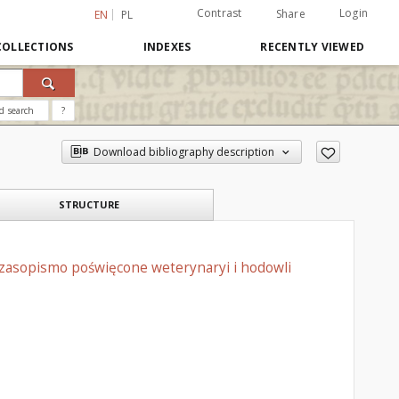
Contrast
Login
Share
EN
PL
COLLECTIONS
INDEXES
RECENTLY VIEWED
d search
?
Download bibliography description
STRUCTURE
czasopismo poświęcone weterynaryi i hodowli