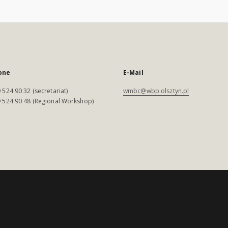
one
E-Mail
 524 90 32 (secretariat)
wmbc@wbp.olsztyn.pl
 524 90 48 (Regional Workshop)