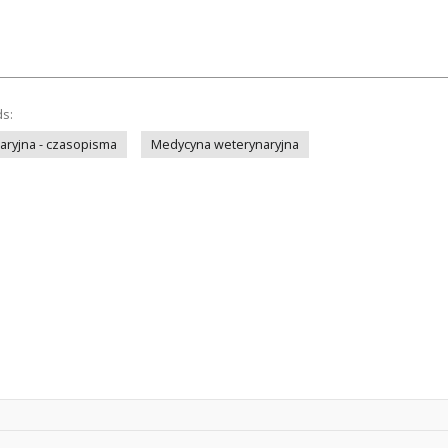
ds:
ryjna - czasopisma
Medycyna weterynaryjna