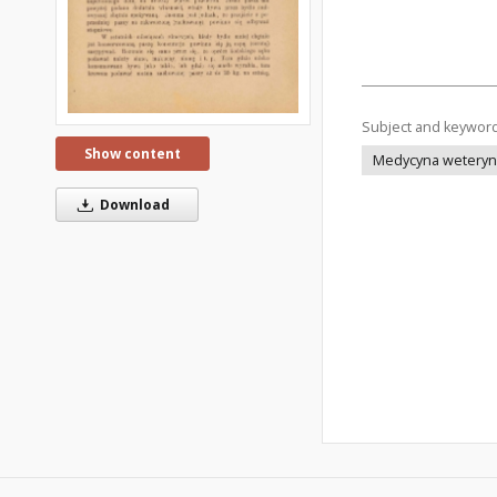
Subject and keywor
Show content
Medycyna weteryna
Download