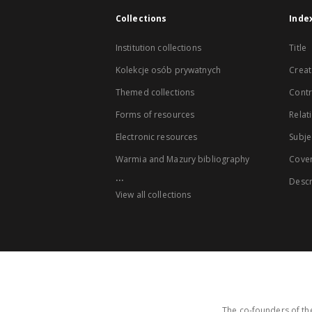
Collections
Inde
Institution collections
Title
Kolekcje osób prywatnych
Creat
Themed collections
Contr
Forms of resources
Relat
Electronic resources
Subje
Warmia and Mazury bibliography
Cove
...
Descr
View all collections
The co-founders of the