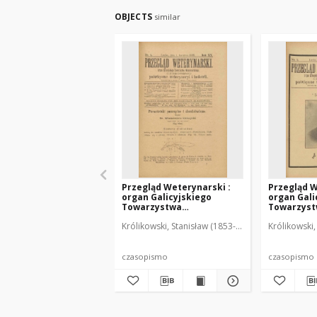
OBJECTS
similar
Przegląd Weterynarski :
Przegląd W
organ Galicyjskiego
organ Gali
Towarzystwa
Towarzys
Weterynarskiego :
Weterynar
Królikowski, Stanisław (1853-1924). Red.
Królikowski,
czasopismo poświęcone
czasopism
weterynaryi i hodowli, 1905
weterynary
R. 20, nr 4
R. 20, nr 5
czasopismo
czasopismo