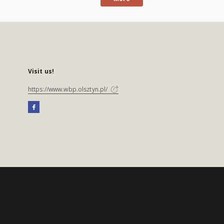
Visit us!
https://www.wbp.olsztyn.pl/