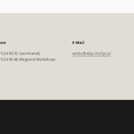
one
E-Mail
 524 90 32 (secretariat)
wmbc@wbp.olsztyn.pl
 524 90 48 (Regional Workshop)