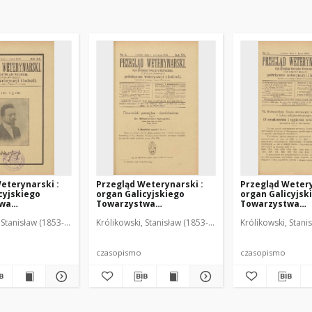
eterynarski :
Przegląd Weterynarski :
Przegląd Wetery
cyjskiego
organ Galicyjskiego
organ Galicyjsk
twa
Towarzystwa
Towarzystwa
skiego :
Weterynarskiego :
Weterynarskieg
 Stanisław (1853-1924). Red.
Królikowski, Stanisław (1853-1924). Red.
Królikowski, Stani
o poświęcone
czasopismo poświęcone
czasopismo poś
i i hodowli, 1905
weterynaryi i hodowli, 1905
weterynaryi i ho
R. 20, nr 6
R. 20, nr 7
czasopismo
czasopismo