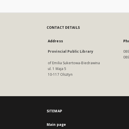
CONTACT DETAILS
Address
Ph
Provincial Public Library
089
089
of Emilia Sukertowa-Biedrawina
ul. 1 Maja 5
10-117 Olsztyn
SITEMAP
Main page