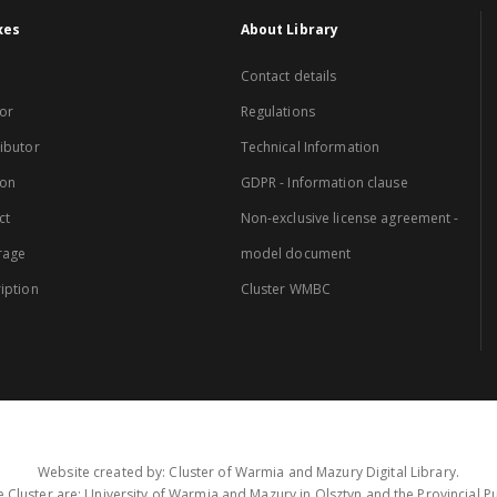
xes
About Library
Contact details
or
Regulations
ibutor
Technical Information
ion
GDPR - Information clause
ct
Non-exclusive license agreement -
rage
model document
iption
Cluster WMBC
Website created by: Cluster of Warmia and Mazury Digital Library.
 Cluster are: University of Warmia and Mazury in Olsztyn and the Provincial Pub