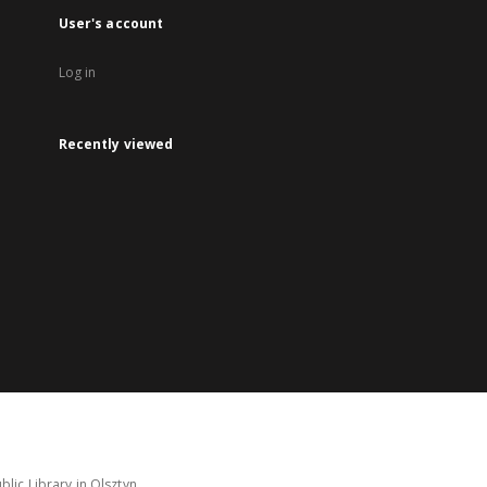
User's account
Log in
Recently viewed
lic Library in Olsztyn.