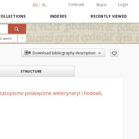
Contrast
Login
Share
EN
PL
COLLECTIONS
INDEXES
RECENTLY VIEWED
d search
?
Download bibliography description
STRUCTURE
czasopismo poświęcone weterynaryi i hodowli,