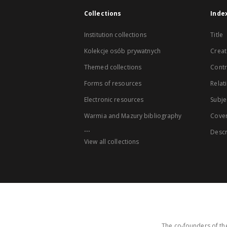
Collections
Inde
Institution collections
Title
Kolekcje osób prywatnych
Creat
Themed collections
Contr
Forms of resources
Relat
Electronic resources
Subje
Warmia and Mazury bibliography
Cove
...
Descr
View all collections
The co-founders of the