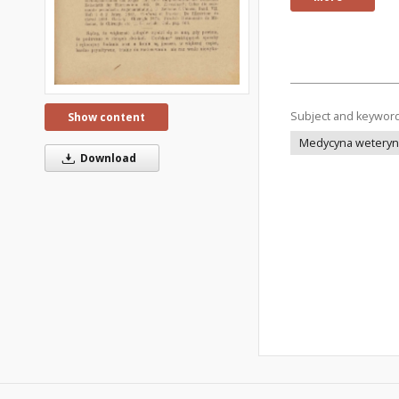
Subject and keywor
Show content
Medycyna weteryna
Download