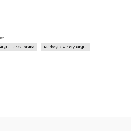
ds:
ryjna - czasopisma
Medycyna weterynaryjna