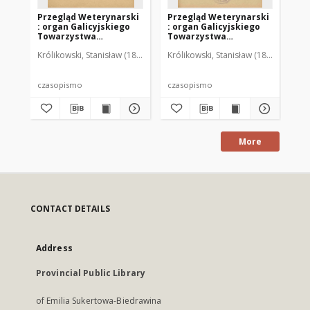
Przegląd Weterynarski
Przegląd Weterynarski
Pr
: organ Galicyjskiego
: organ Galicyjskiego
: 
Towarzystwa
Towarzystwa
To
Weterynarskiego :
Weterynarskiego :
We
Królikowski, Stanisław (1853-1924). Red.
Królikowski, Stanisław (1853-1924). R
Kró
czasopismo
czasopismo
cz
poświęcone
poświęcone
po
weterynaryi i hodowli,
weterynaryi i hodowli,
we
1905 R. 20, nr 4
1905 R. 20, nr 5
190
czasopismo
czasopismo
cz
More
CONTACT DETAILS
Address
Provincial Public Library
of Emilia Sukertowa-Biedrawina