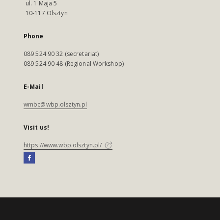
ul. 1 Maja 5
10-117 Olsztyn
Phone
089 524 90 32 (secretariat)
089 524 90 48 (Regional Workshop)
E-Mail
wmbc@wbp.olsztyn.pl
Visit us!
https://www.wbp.olsztyn.pl/