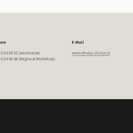
one
E-Mail
 524 90 32 (secretariat)
wmbc@wbp.olsztyn.pl
 524 90 48 (Regional Workshop)