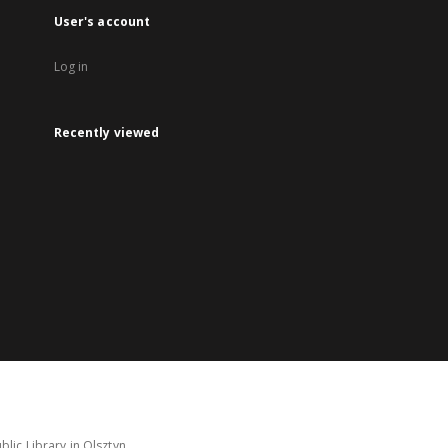
User's account
Log in
Recently viewed
lic Library in Olsztyn.