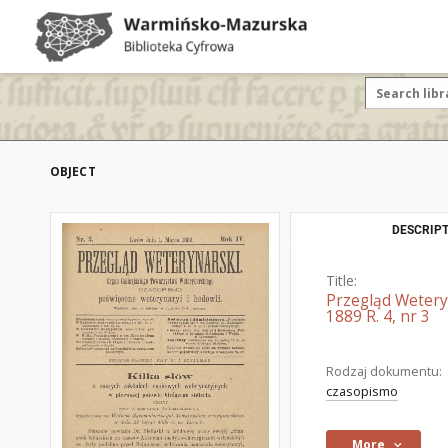
OBJECT
DESCRIPT
Title:
Przegląd Wetery
1889 R. 4, nr 3
Rodzaj dokumentu:
czasopismo
More