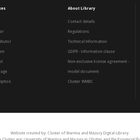
xes
About Library
Contact details
or
Regulations
ibutor
Technical Information
ion
GDPR - Information clause
ct
Non-exclusive license agreement -
rage
model document
iption
Cluster WMBC
Website created by: Cluster of Warmia and Mazury Digital Library.
 Cluster are: University of Warmia and Mazury in Olsztyn and the Provincial Pub