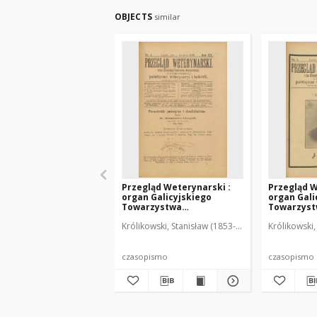
OBJECTS
similar
Przegląd Weterynarski :
Przegląd W
organ Galicyjskiego
organ Gali
Towarzystwa
Towarzys
Weterynarskiego :
Weterynar
Królikowski, Stanisław (1853-1924). Red.
Królikowski,
czasopismo poświęcone
czasopism
weterynaryi i hodowli, 1905
weterynary
R. 20, nr 4
R. 20, nr 5
czasopismo
czasopismo