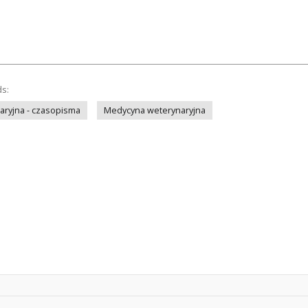
ds:
ryjna - czasopisma
Medycyna weterynaryjna