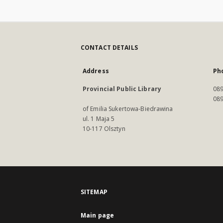
CONTACT DETAILS
Address
Ph
Provincial Public Library
089
089
of Emilia Sukertowa-Biedrawina
ul. 1 Maja 5
10-117 Olsztyn
SITEMAP
Main page