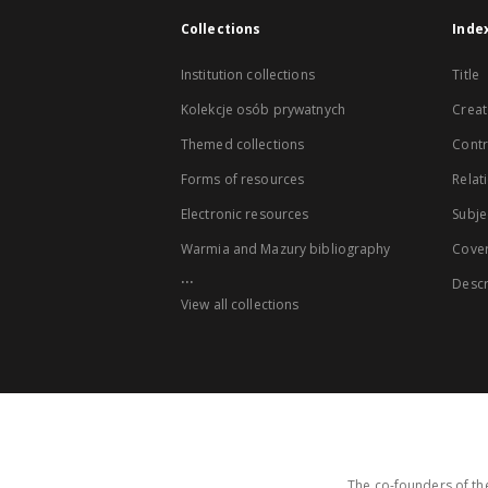
Collections
Inde
Institution collections
Title
Kolekcje osób prywatnych
Creat
Themed collections
Contr
Forms of resources
Relat
Electronic resources
Subje
Warmia and Mazury bibliography
Cove
...
Descr
View all collections
The co-founders of the