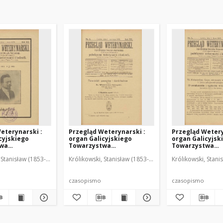
eterynarski :
Przegląd Weterynarski :
Przegląd Wetery
cyjskiego
organ Galicyjskiego
organ Galicyjsk
twa
Towarzystwa
Towarzystwa
skiego :
Weterynarskiego :
Weterynarskieg
 Stanisław (1853-1924). Red.
Królikowski, Stanisław (1853-1924). Red.
Królikowski, Stani
o poświęcone
czasopismo poświęcone
czasopismo poś
i i hodowli, 1905
weterynaryi i hodowli, 1905
weterynaryi i ho
R. 20, nr 6
R. 20, nr 7
czasopismo
czasopismo