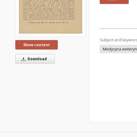
Subject and keywor
Show content
Medycyna weteryna
Download