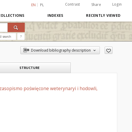
Contrast
Login
Share
EN
PL
COLLECTIONS
INDEXES
RECENTLY VIEWED
d search
?
Download bibliography description
STRUCTURE
czasopismo poświęcone weterynaryi i hodowli,