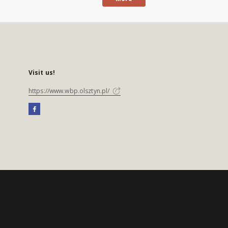
Visit us!
https://www.wbp.olsztyn.pl/