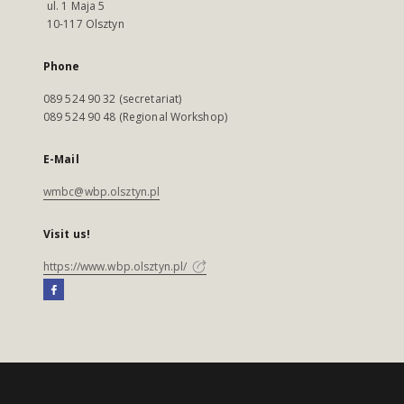
ul. 1 Maja 5
10-117 Olsztyn
Phone
089 524 90 32 (secretariat)
089 524 90 48 (Regional Workshop)
E-Mail
wmbc@wbp.olsztyn.pl
Visit us!
https://www.wbp.olsztyn.pl/