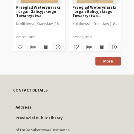
Przegląd Weterynarski
Przegląd Weterynarski
Pr
: organ Galicyjskiego
: organ Galicyjskiego
: 
Towarzystwa
Towarzystwa
To
Weterynarskiego :
Weterynarskiego :
We
Królikowski, Stanisław (1853-1924). Red.
Królikowski, Stanisław (1853-1924). R
Kró
czasopismo
czasopismo
cz
poświęcone
poświęcone
po
weterynaryi i hodowli,
weterynaryi i hodowli,
we
1905 R. 20, nr 4
1905 R. 20, nr 5
190
czasopismo
czasopismo
cz
More
CONTACT DETAILS
Address
Provincial Public Library
of Emilia Sukertowa-Biedrawina