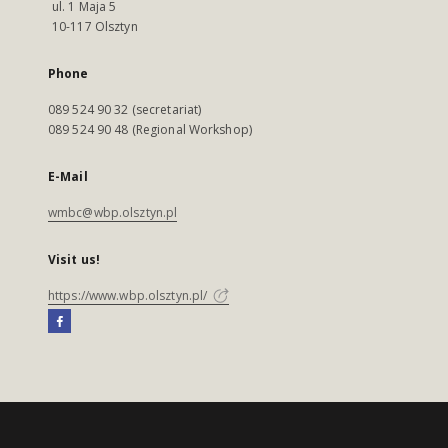
ul. 1 Maja 5
10-117 Olsztyn
Phone
089 524 90 32 (secretariat)
089 524 90 48 (Regional Workshop)
E-Mail
wmbc@wbp.olsztyn.pl
Visit us!
https://www.wbp.olsztyn.pl/