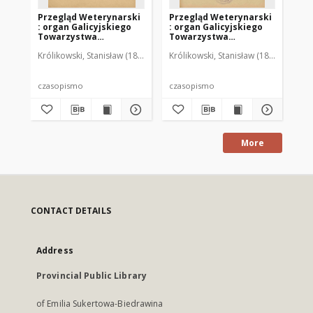
Przegląd Weterynarski
Przegląd Weterynarski
Pr
: organ Galicyjskiego
: organ Galicyjskiego
: 
Towarzystwa
Towarzystwa
To
Weterynarskiego :
Weterynarskiego :
We
Królikowski, Stanisław (1853-1924). Red.
Królikowski, Stanisław (1853-1924). R
Kró
czasopismo
czasopismo
cz
poświęcone
poświęcone
po
weterynaryi i hodowli,
weterynaryi i hodowli,
we
1905 R. 20, nr 4
1905 R. 20, nr 5
190
czasopismo
czasopismo
cz
More
CONTACT DETAILS
Address
Provincial Public Library
of Emilia Sukertowa-Biedrawina