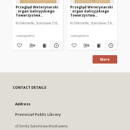
Przegląd Weterynarski
Przegląd Weterynarski
Pr
: organ Galicyjskiego
: organ Galicyjskiego
: 
Towarzystwa
Towarzystwa
To
Weterynarskiego :
Weterynarskiego :
We
Królikowski, Stanisław (1853-1924). Red.
Królikowski, Stanisław (1853-1924). R
Kró
czasopismo
czasopismo
cz
poświęcone
poświęcone
po
weterynaryi i hodowli,
weterynaryi i hodowli,
we
1905 R. 20, nr 4
1905 R. 20, nr 5
190
czasopismo
czasopismo
cz
More
CONTACT DETAILS
Address
Provincial Public Library
of Emilia Sukertowa-Biedrawina