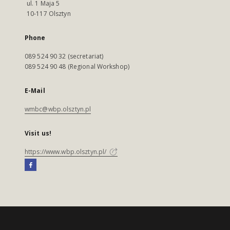
ul. 1 Maja 5
10-117 Olsztyn
Phone
089 524 90 32 (secretariat)
089 524 90 48 (Regional Workshop)
E-Mail
wmbc@wbp.olsztyn.pl
Visit us!
https://www.wbp.olsztyn.pl/