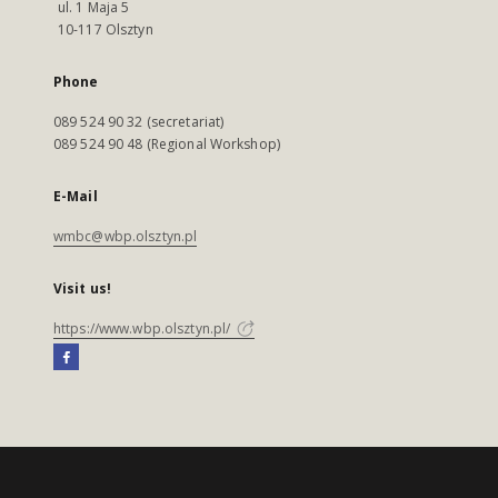
ul. 1 Maja 5
10-117 Olsztyn
Phone
089 524 90 32 (secretariat)
089 524 90 48 (Regional Workshop)
E-Mail
wmbc@wbp.olsztyn.pl
Visit us!
https://www.wbp.olsztyn.pl/