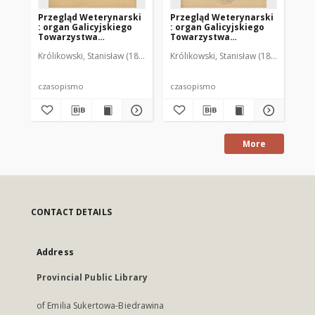
Przegląd Weterynarski
Przegląd Weterynarski
Pr
: organ Galicyjskiego
: organ Galicyjskiego
: 
Towarzystwa
Towarzystwa
To
Weterynarskiego :
Weterynarskiego :
We
Królikowski, Stanisław (1853-1924). Red.
Królikowski, Stanisław (1853-1924). R
Kró
czasopismo
czasopismo
cz
poświęcone
poświęcone
po
weterynaryi i hodowli,
weterynaryi i hodowli,
we
1905 R. 20, nr 4
1905 R. 20, nr 5
190
czasopismo
czasopismo
cz
More
CONTACT DETAILS
Address
Provincial Public Library
of Emilia Sukertowa-Biedrawina