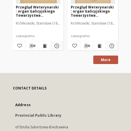
Przegląd Weterynarski
Przegląd Weterynarski
Pr
: organ Galicyjskiego
: organ Galicyjskiego
: 
Towarzystwa
Towarzystwa
To
Weterynarskiego :
Weterynarskiego :
We
Królikowski, Stanisław (1853-1924). Red.
Królikowski, Stanisław (1853-1924). R
Kró
czasopismo
czasopismo
cz
poświęcone
poświęcone
po
weterynaryi i hodowli,
weterynaryi i hodowli,
we
1905 R. 20, nr 4
1905 R. 20, nr 5
190
czasopismo
czasopismo
cz
More
CONTACT DETAILS
Address
Provincial Public Library
of Emilia Sukertowa-Biedrawina