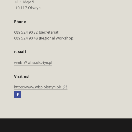
ul. 1 Maja 5
10-117 Olsztyn
Phone
089 524 90 32 (secretariat)
089 524 90 48 (Regional Workshop)
E-Mail
wmbc@wbp.olsztyn.pl
Visit us!
https://www.wbp.olsztyn.pl/