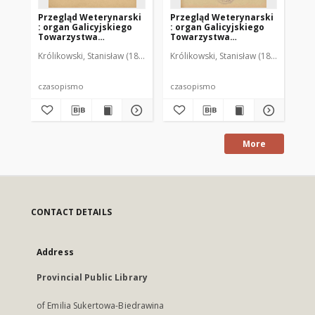
Przegląd Weterynarski
Przegląd Weterynarski
Pr
: organ Galicyjskiego
: organ Galicyjskiego
: 
Towarzystwa
Towarzystwa
To
Weterynarskiego :
Weterynarskiego :
We
Królikowski, Stanisław (1853-1924). Red.
Królikowski, Stanisław (1853-1924). R
Kró
czasopismo
czasopismo
cz
poświęcone
poświęcone
po
weterynaryi i hodowli,
weterynaryi i hodowli,
we
1905 R. 20, nr 4
1905 R. 20, nr 5
190
czasopismo
czasopismo
cz
More
CONTACT DETAILS
Address
Provincial Public Library
of Emilia Sukertowa-Biedrawina