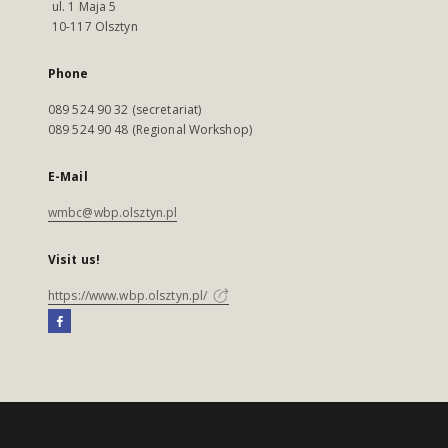
ul. 1 Maja 5
10-117 Olsztyn
Phone
089 524 90 32 (secretariat)
089 524 90 48 (Regional Workshop)
E-Mail
wmbc@wbp.olsztyn.pl
Visit us!
https://www.wbp.olsztyn.pl/