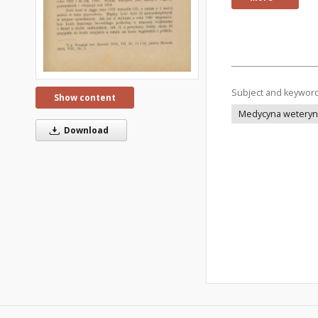
Subject and keywor
Show content
Medycyna weteryna
Download