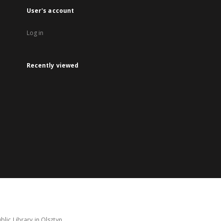
User's account
Log in
Recently viewed
lic Library in Olsztyn.