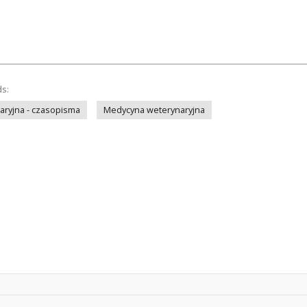
ds:
ryjna - czasopisma
Medycyna weterynaryjna