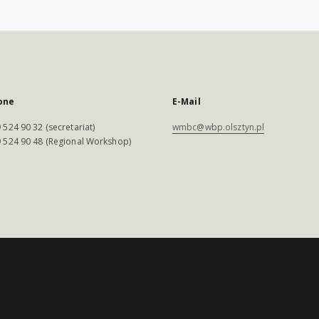
one
E-Mail
 524 90 32 (secretariat)
wmbc@wbp.olsztyn.pl
 524 90 48 (Regional Workshop)