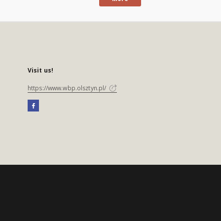
Visit us!
https://www.wbp.olsztyn.pl/