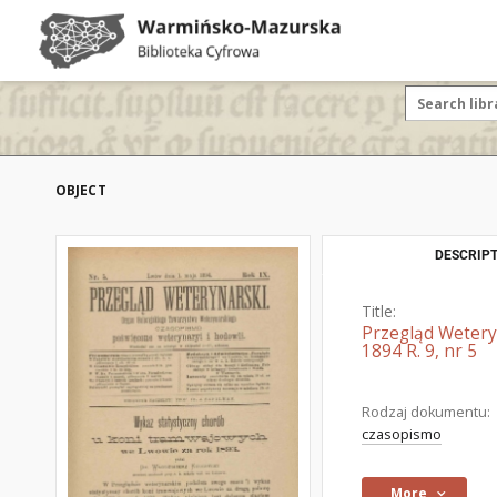
OBJECT
DESCRIPT
Title:
Przegląd Wetery
1894 R. 9, nr 5
Rodzaj dokumentu:
czasopismo
More