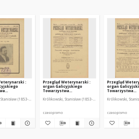
eterynarski :
Przegląd Weterynarski :
Przegląd Wetery
cyjskiego
organ Galicyjskiego
organ Galicyjsk
twa
Towarzystwa
Towarzystwa
skiego :
Weterynarskiego :
Weterynarskieg
 Stanisław (1853-1924). Red.
Królikowski, Stanisław (1853-1924). Red.
Królikowski, Stani
o poświęcone
czasopismo poświęcone
czasopismo poś
i i hodowli, 1905
weterynaryi i hodowli, 1905
weterynaryi i ho
R. 20, nr 6
R. 20, nr 7
czasopismo
czasopismo