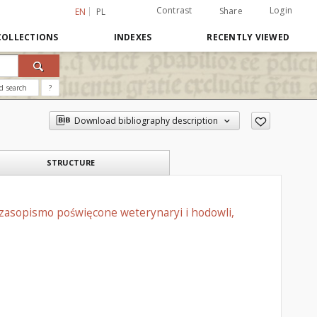
Contrast
Login
Share
EN
PL
COLLECTIONS
INDEXES
RECENTLY VIEWED
d search
?
Download bibliography description
STRUCTURE
czasopismo poświęcone weterynaryi i hodowli,