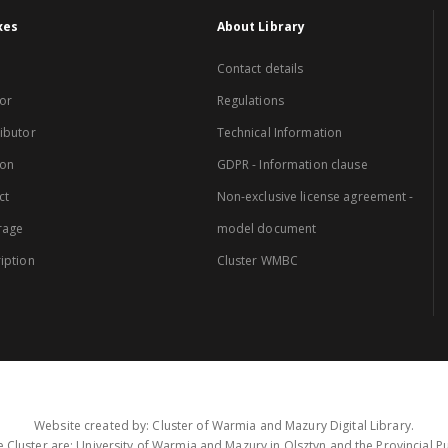
xes
About Library
Contact details
or
Regulations
ibutor
Technical Information
ion
GDPR - Information clause
ct
Non-exclusive license agreement -
rage
model document
iption
Cluster WMBC
Website created by: Cluster of Warmia and Mazury Digital Library.
 Cluster are: University of Warmia and Mazury in Olsztyn and the Provincial Pub