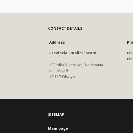
CONTACT DETAILS
Address
Ph
Provincial Public Library
089
089
of Emilia Sukertowa-Biedrawina
ul. 1 Maja 5
10-117 Olsztyn
SITEMAP
Main page