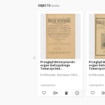
OBJECTS
similar
Przegląd Weterynarski :
Przegląd W
organ Galicyjskiego
organ Gali
Towarzystwa
Towarzys
Weterynarskiego :
Weterynar
Królikowski, Stanisław (1853-1924). Red.
Królikowski,
czasopismo poświęcone
czasopism
weterynaryi i hodowli, 1905
weterynary
R. 20, nr 4
R. 20, nr 5
czasopismo
czasopismo