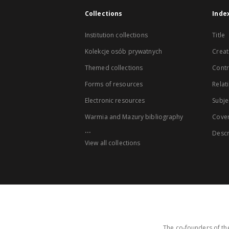
Collections
Inde
Institution collections
Title
Kolekcje osób prywatnych
Creat
Themed collections
Contr
Forms of resources
Relat
Electronic resources
Subje
Warmia and Mazury bibliography
Cove
...
Descr
View all collections
The co-founders of the