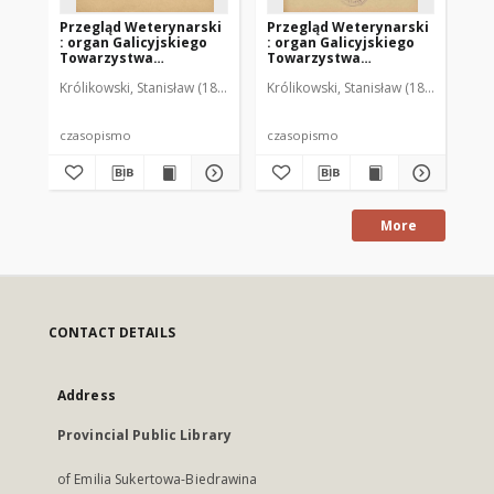
Przegląd Weterynarski
Przegląd Weterynarski
Pr
: organ Galicyjskiego
: organ Galicyjskiego
: 
Towarzystwa
Towarzystwa
To
Weterynarskiego :
Weterynarskiego :
We
Królikowski, Stanisław (1853-1924). Red.
Królikowski, Stanisław (1853-1924). R
Kró
czasopismo
czasopismo
cz
poświęcone
poświęcone
po
weterynaryi i hodowli,
weterynaryi i hodowli,
we
1905 R. 20, nr 4
1905 R. 20, nr 5
190
czasopismo
czasopismo
cz
More
CONTACT DETAILS
Address
Provincial Public Library
of Emilia Sukertowa-Biedrawina