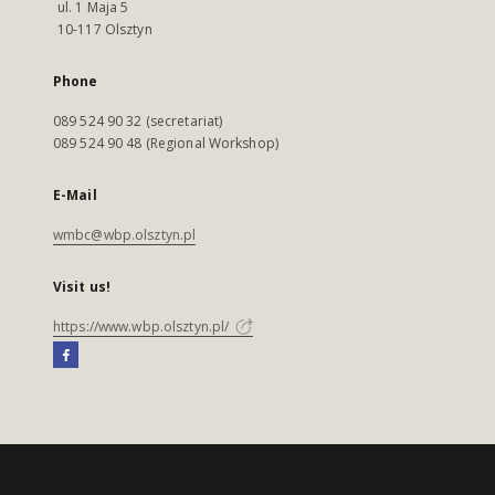
ul. 1 Maja 5
10-117 Olsztyn
Phone
089 524 90 32 (secretariat)
089 524 90 48 (Regional Workshop)
E-Mail
wmbc@wbp.olsztyn.pl
Visit us!
https://www.wbp.olsztyn.pl/