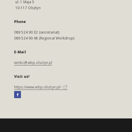
ul. 1 Maja 5
10-117 Olsztyn
Phone
089 524 90 32 (secretariat)
089 524 90 48 (Regional Workshop)
E-Mail
wmbc@wbp.olsztyn.pl
Visit us!
https://www.wbp.olsztyn.pl/