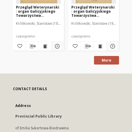
Przegląd Weterynarski
Przegląd Weterynarski
Pr
: organ Galicyjskiego
: organ Galicyjskiego
: 
Towarzystwa
Towarzystwa
To
Weterynarskiego :
Weterynarskiego :
We
Królikowski, Stanisław (1853-1924). Red.
Królikowski, Stanisław (1853-1924). R
Kró
czasopismo
czasopismo
cz
poświęcone
poświęcone
po
weterynaryi i hodowli,
weterynaryi i hodowli,
we
1905 R. 20, nr 4
1905 R. 20, nr 5
190
czasopismo
czasopismo
cz
More
CONTACT DETAILS
Address
Provincial Public Library
of Emilia Sukertowa-Biedrawina