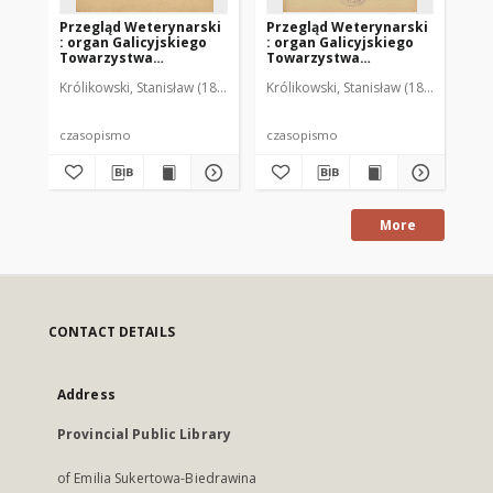
Przegląd Weterynarski
Przegląd Weterynarski
Pr
: organ Galicyjskiego
: organ Galicyjskiego
: 
Towarzystwa
Towarzystwa
To
Weterynarskiego :
Weterynarskiego :
We
Królikowski, Stanisław (1853-1924). Red.
Królikowski, Stanisław (1853-1924). R
Kró
czasopismo
czasopismo
cz
poświęcone
poświęcone
po
weterynaryi i hodowli,
weterynaryi i hodowli,
we
1905 R. 20, nr 4
1905 R. 20, nr 5
190
czasopismo
czasopismo
cz
More
CONTACT DETAILS
Address
Provincial Public Library
of Emilia Sukertowa-Biedrawina