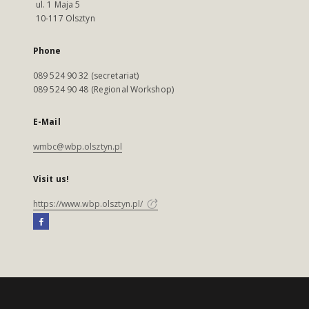
ul. 1 Maja 5
10-117 Olsztyn
Phone
089 524 90 32 (secretariat)
089 524 90 48 (Regional Workshop)
E-Mail
wmbc@wbp.olsztyn.pl
Visit us!
https://www.wbp.olsztyn.pl/