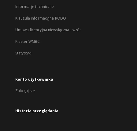
Informacje techniczne
Klauzula informacyjna RODO
Umowa licencyjna niewyłączna - wzór
Klaster WMBC
Statystyki
Konto użytkownika
Zaloguj się
Historia przeglądania