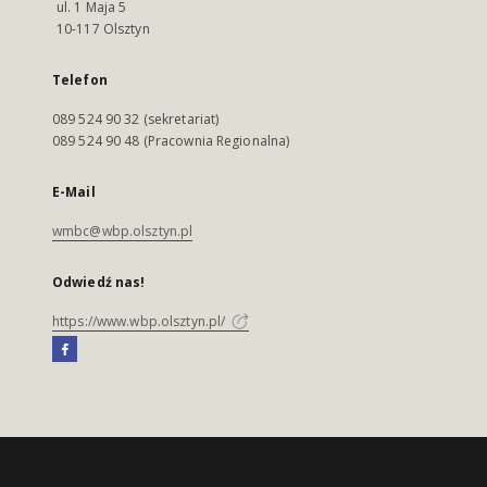
ul. 1 Maja 5
10-117 Olsztyn
Telefon
089 524 90 32 (sekretariat)
089 524 90 48 (Pracownia Regionalna)
E-Mail
wmbc@wbp.olsztyn.pl
Odwiedź nas!
https://www.wbp.olsztyn.pl/