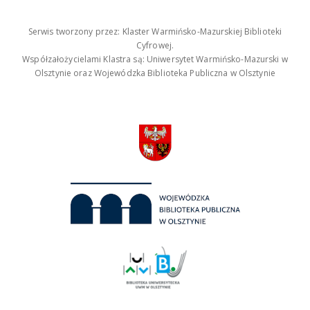
Serwis tworzony przez: Klaster Warmińsko-Mazurskiej Biblioteki
Cyfrowej.
Współzałożycielami Klastra są: Uniwersytet Warmińsko-Mazurski w
Olsztynie oraz Wojewódzka Biblioteka Publiczna w Olsztynie