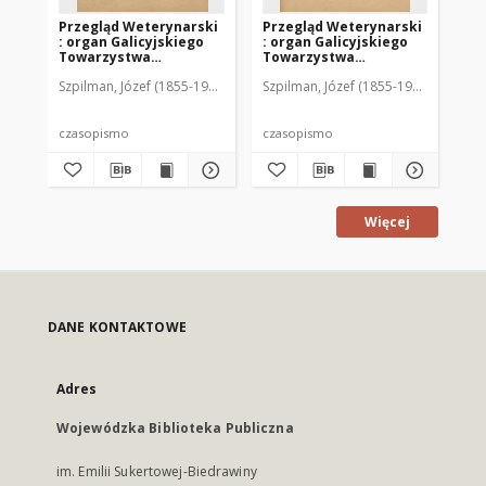
Przegląd Weterynarski
Przegląd Weterynarski
Pr
: organ Galicyjskiego
: organ Galicyjskiego
: 
Towarzystwa
Towarzystwa
To
Weterynarskiego :
Weterynarskiego :
We
Szpilman, Józef (1855-1920). Red.
Szpilman, Józef (1855-1920). Red.
Szp
czasopismo
czasopismo
cz
poświęcone
poświęcone
po
weterynaryi i hodowli,
weterynaryi i hodowli,
we
1896 R. 11, nr 1
1896 R. 11, nr 2
189
czasopismo
czasopismo
cz
Więcej
DANE KONTAKTOWE
Adres
Wojewódzka Biblioteka Publiczna
im. Emilii Sukertowej-Biedrawiny