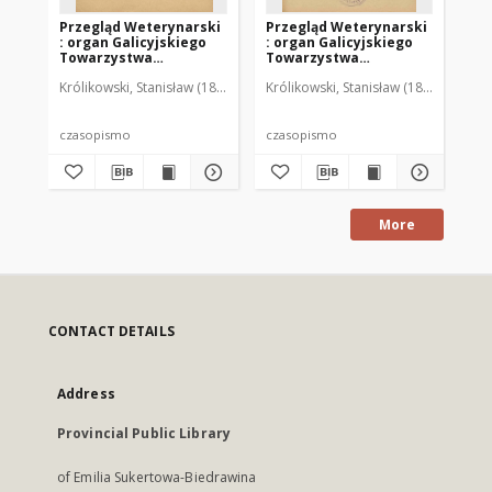
Przegląd Weterynarski
Przegląd Weterynarski
Pr
: organ Galicyjskiego
: organ Galicyjskiego
: 
Towarzystwa
Towarzystwa
To
Weterynarskiego :
Weterynarskiego :
We
Królikowski, Stanisław (1853-1924). Red.
Królikowski, Stanisław (1853-1924). R
Kró
czasopismo
czasopismo
cz
poświęcone
poświęcone
po
weterynaryi i hodowli,
weterynaryi i hodowli,
we
1905 R. 20, nr 4
1905 R. 20, nr 5
190
czasopismo
czasopismo
cz
More
CONTACT DETAILS
Address
Provincial Public Library
of Emilia Sukertowa-Biedrawina