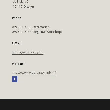
ul. 1 Maja 5
10-117 Olsztyn
Phone
089 524 90 32 (secretariat)
089 524 90 48 (Regional Workshop)
E-Mail
wmbc@wbp.olsztyn.pl
Visit us!
https://www.wbp.olsztyn.pl/