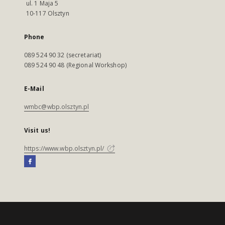
ul. 1 Maja 5
10-117 Olsztyn
Phone
089 524 90 32 (secretariat)
089 524 90 48 (Regional Workshop)
E-Mail
wmbc@wbp.olsztyn.pl
Visit us!
https://www.wbp.olsztyn.pl/