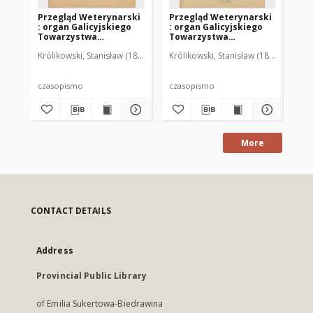
Przegląd Weterynarski
Przegląd Weterynarski
Pr
: organ Galicyjskiego
: organ Galicyjskiego
: 
Towarzystwa
Towarzystwa
To
Weterynarskiego :
Weterynarskiego :
We
Królikowski, Stanisław (1853-1924). Red.
Królikowski, Stanisław (1853-1924). R
Kró
czasopismo
czasopismo
cz
poświęcone
poświęcone
po
weterynaryi i hodowli,
weterynaryi i hodowli,
we
1905 R. 20, nr 4
1905 R. 20, nr 5
190
czasopismo
czasopismo
cz
More
CONTACT DETAILS
Address
Provincial Public Library
of Emilia Sukertowa-Biedrawina