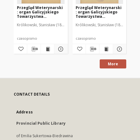
Przegląd Weterynarski
Przegląd Weterynarski
Pr
: organ Galicyjskiego
: organ Galicyjskiego
: 
Towarzystwa
Towarzystwa
To
Weterynarskiego :
Weterynarskiego :
We
Królikowski, Stanisław (1853-1924). Red.
Królikowski, Stanisław (1853-1924). R
Kró
czasopismo
czasopismo
cz
poświęcone
poświęcone
po
weterynaryi i hodowli,
weterynaryi i hodowli,
we
1905 R. 20, nr 4
1905 R. 20, nr 5
190
czasopismo
czasopismo
cz
More
CONTACT DETAILS
Address
Provincial Public Library
of Emilia Sukertowa-Biedrawina