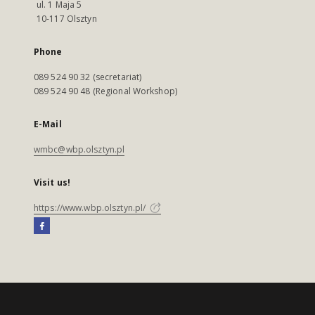
ul. 1 Maja 5
10-117 Olsztyn
Phone
089 524 90 32 (secretariat)
089 524 90 48 (Regional Workshop)
E-Mail
wmbc@wbp.olsztyn.pl
Visit us!
https://www.wbp.olsztyn.pl/