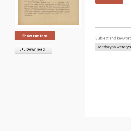
Show content
Subject and keywor
Medycyna weteryna
Download