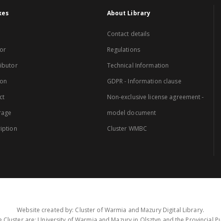
xes
About Library
Contact details
or
Regulations
ibutor
Technical Information
ion
GDPR - Information clause
ct
Non-exclusive license agreement -
rage
model document
iption
Cluster WMBC
Website created by: Cluster of Warmia and Mazury Digital Library.
 Cluster are: University of Warmia and Mazury in Olsztyn and the Provincial Pub