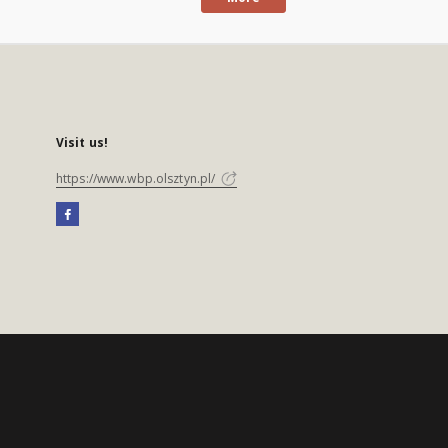
Visit us!
https://www.wbp.olsztyn.pl/