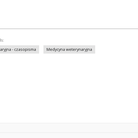
ds:
ryjna - czasopisma
Medycyna weterynaryjna