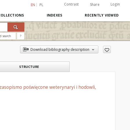
Contrast
Login
Share
EN
PL
COLLECTIONS
INDEXES
RECENTLY VIEWED
d search
?
Download bibliography description
STRUCTURE
czasopismo poświęcone weterynaryi i hodowli,