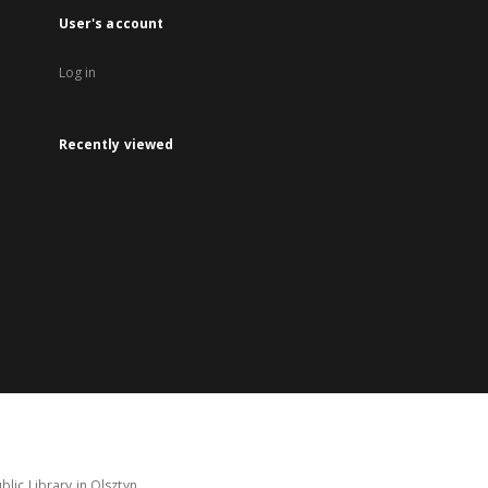
User's account
Log in
Recently viewed
lic Library in Olsztyn.