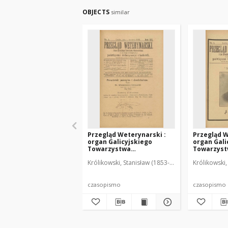
OBJECTS
similar
Przegląd Weterynarski :
Przegląd W
organ Galicyjskiego
organ Gali
Towarzystwa
Towarzys
Weterynarskiego :
Weterynar
Królikowski, Stanisław (1853-1924). Red.
Królikowski,
czasopismo poświęcone
czasopism
weterynaryi i hodowli, 1905
weterynary
R. 20, nr 4
R. 20, nr 5
czasopismo
czasopismo