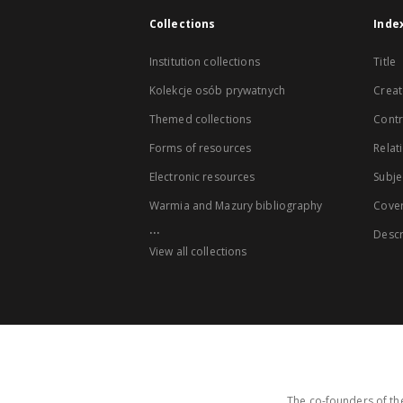
Collections
Inde
Institution collections
Title
Kolekcje osób prywatnych
Creat
Themed collections
Contr
Forms of resources
Relat
Electronic resources
Subje
Warmia and Mazury bibliography
Cove
...
Descr
View all collections
The co-founders of the