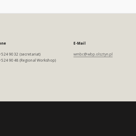
one
E-Mail
 524 90 32 (secretariat)
wmbc@wbp.olsztyn.pl
 524 90 48 (Regional Workshop)