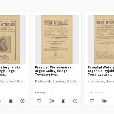
eterynarski :
Przegląd Weterynarski :
Przegląd Wetery
cyjskiego
organ Galicyjskiego
organ Galicyjsk
twa
Towarzystwa
Towarzystwa
skiego :
Weterynarskiego :
Weterynarskieg
 Stanisław (1853-1924). Red.
Królikowski, Stanisław (1853-1924). Red.
Królikowski, Stani
o poświęcone
czasopismo poświęcone
czasopismo poś
i i hodowli, 1905
weterynaryi i hodowli, 1905
weterynaryi i ho
R. 20, nr 6
R. 20, nr 7
czasopismo
czasopismo