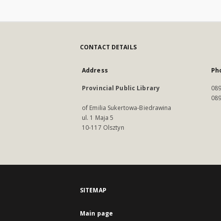
CONTACT DETAILS
Address
Ph
Provincial Public Library
089
089
of Emilia Sukertowa-Biedrawina
ul. 1 Maja 5
10-117 Olsztyn
SITEMAP
Main page