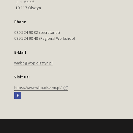
ul. 1 Maja 5
10-117 Olsztyn
Phone
089 524 90 32 (secretariat)
089 524 90 48 (Regional Workshop)
E-Mail
wmbc@wbp.olsztyn.pl
Visit us!
https://www.wbp.olsztyn.pl/