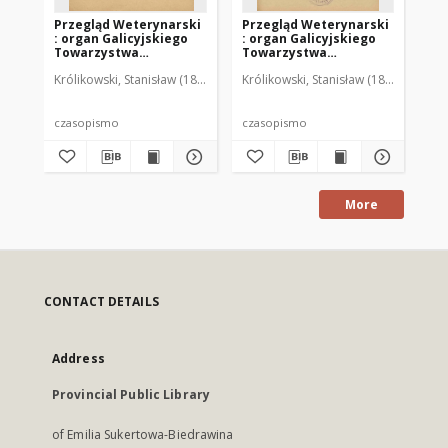
Przegląd Weterynarski
Przegląd Weterynarski
Pr
: organ Galicyjskiego
: organ Galicyjskiego
: 
Towarzystwa
Towarzystwa
To
Weterynarskiego :
Weterynarskiego :
We
Królikowski, Stanisław (1853-1924). Red.
Królikowski, Stanisław (1853-1924). R
Kró
czasopismo
czasopismo
cz
poświęcone
poświęcone
po
weterynaryi i hodowli,
weterynaryi i hodowli,
we
1905 R. 20, nr 4
1905 R. 20, nr 5
190
czasopismo
czasopismo
cz
More
CONTACT DETAILS
Address
Provincial Public Library
of Emilia Sukertowa-Biedrawina