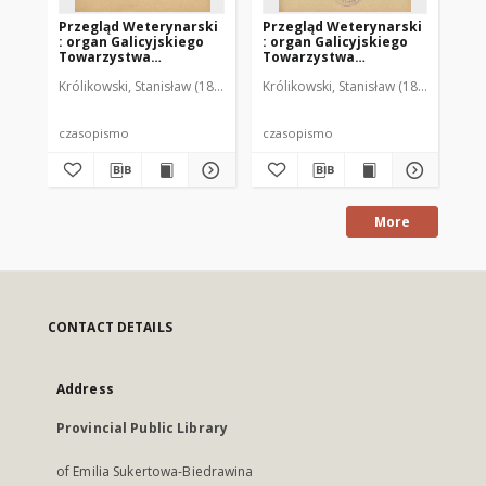
Przegląd Weterynarski
Przegląd Weterynarski
Pr
: organ Galicyjskiego
: organ Galicyjskiego
: 
Towarzystwa
Towarzystwa
To
Weterynarskiego :
Weterynarskiego :
We
Królikowski, Stanisław (1853-1924). Red.
Królikowski, Stanisław (1853-1924). R
Kró
czasopismo
czasopismo
cz
poświęcone
poświęcone
po
weterynaryi i hodowli,
weterynaryi i hodowli,
we
1905 R. 20, nr 4
1905 R. 20, nr 5
190
czasopismo
czasopismo
cz
More
CONTACT DETAILS
Address
Provincial Public Library
of Emilia Sukertowa-Biedrawina