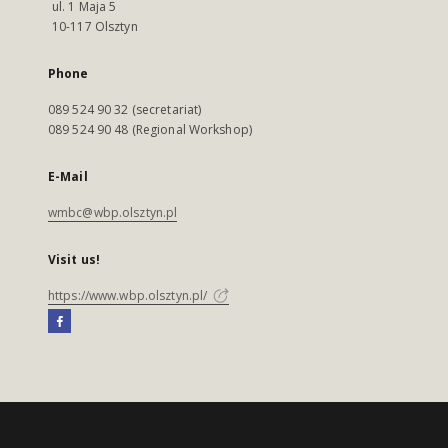
ul. 1 Maja 5
10-117 Olsztyn
Phone
089 524 90 32 (secretariat)
089 524 90 48 (Regional Workshop)
E-Mail
wmbc@wbp.olsztyn.pl
Visit us!
https://www.wbp.olsztyn.pl/