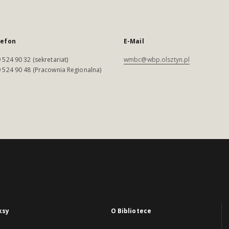
lefon
E-Mail
 524 90 32 (sekretariat)
wmbc@wbp.olsztyn.pl
 524 90 48 (Pracownia Regionalna)
ksy
O Bibliotece