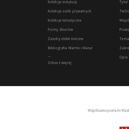
Kolekcje instytucji
Tytuł
Kolekcje osób prywatnych
Twór
Kolekcje tematyczne
Wspó
Formy zbiorów
Powią
Zasoby elektroniczne
Tema
Bibliografia Warmii i Mazur
Zakr
...
Opis
Zobacz więcej
Współzałożycielami Klas