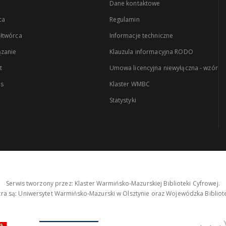
Dane kontaktowe
ca
Regulamin
łtwórca
Informacje techniczne
zanie
Klauzula informacyjna RODO
t
Umowa licencyjna niewyłączna - wzór
es
Klaster WMBC
Statystyki
Serwis tworzony przez: Klaster Warmińsko-Mazurskiej Biblioteki Cyfrowej.
tra są: Uniwersytet Warmińsko-Mazurski w Olsztynie oraz Wojewódzka Bibliote