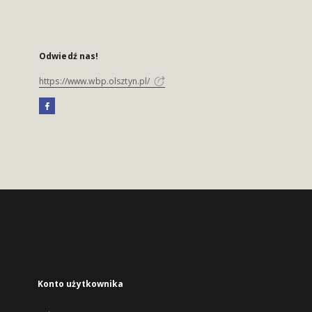
Odwiedź nas!
https://www.wbp.olsztyn.pl/
Konto użytkownika