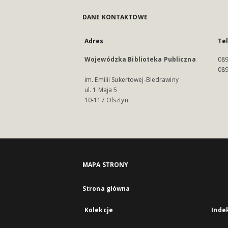
DANE KONTAKTOWE
Adres
Te
Wojewódzka Biblioteka Publiczna
089
089
im. Emilii Sukertowej-Biedrawiny
ul. 1 Maja 5
10-117 Olsztyn
MAPA STRONY
Strona główna
Kolekcje
Inde