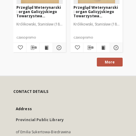
Przegląd Weterynarski
Przegląd Weterynarski
Pr
: organ Galicyjskiego
: organ Galicyjskiego
: 
Towarzystwa
Towarzystwa
To
Weterynarskiego :
Weterynarskiego :
We
Królikowski, Stanisław (1853-1924). Red.
Królikowski, Stanisław (1853-1924). R
Kró
czasopismo
czasopismo
cz
poświęcone
poświęcone
po
weterynaryi i hodowli,
weterynaryi i hodowli,
we
1905 R. 20, nr 4
1905 R. 20, nr 5
190
czasopismo
czasopismo
cz
More
CONTACT DETAILS
Address
Provincial Public Library
of Emilia Sukertowa-Biedrawina