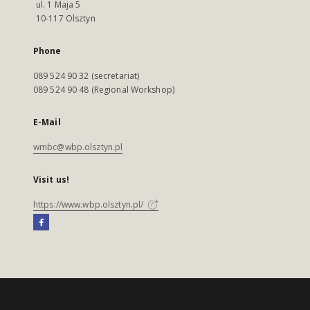
ul. 1 Maja 5
10-117 Olsztyn
Phone
089 524 90 32 (secretariat)
089 524 90 48 (Regional Workshop)
E-Mail
wmbc@wbp.olsztyn.pl
Visit us!
https://www.wbp.olsztyn.pl/