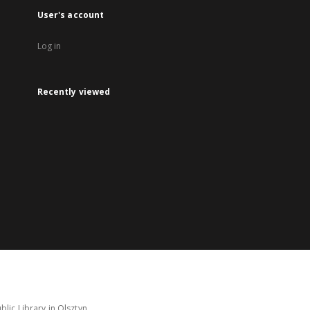
User's account
Log in
Recently viewed
lic Library in Olsztyn.