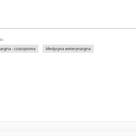
ds:
ryjna - czasopisma
Medycyna weterynaryjna