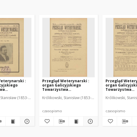
eterynarski :
Przegląd Weterynarski :
Przegląd Wetery
cyjskiego
organ Galicyjskiego
organ Galicyjsk
twa
Towarzystwa
Towarzystwa
skiego :
Weterynarskiego :
Weterynarskieg
 Stanisław (1853-1924). Red.
Królikowski, Stanisław (1853-1924). Red.
Królikowski, Stani
o poświęcone
czasopismo poświęcone
czasopismo poś
i i hodowli, 1905
weterynaryi i hodowli, 1905
weterynaryi i ho
R. 20, nr 6
R. 20, nr 7
czasopismo
czasopismo