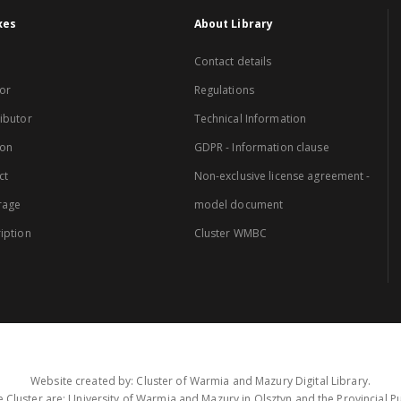
xes
About Library
Contact details
or
Regulations
ibutor
Technical Information
ion
GDPR - Information clause
ct
Non-exclusive license agreement -
rage
model document
iption
Cluster WMBC
Website created by: Cluster of Warmia and Mazury Digital Library.
 Cluster are: University of Warmia and Mazury in Olsztyn and the Provincial Pub