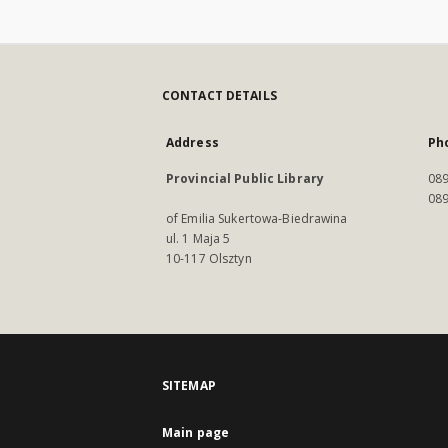
CONTACT DETAILS
Address
Ph
Provincial Public Library
089
089
of Emilia Sukertowa-Biedrawina
ul. 1 Maja 5
10-117 Olsztyn
SITEMAP
Main page