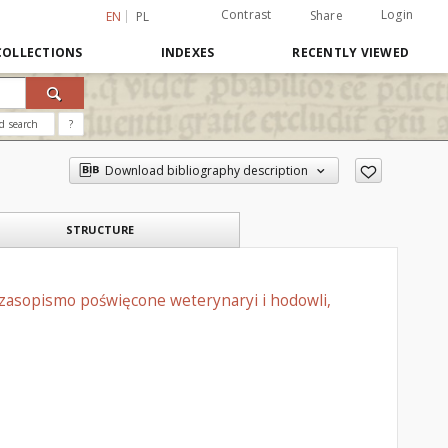
Contrast
Login
Share
EN
PL
COLLECTIONS
INDEXES
RECENTLY VIEWED
d search
?
Download bibliography description
STRUCTURE
czasopismo poświęcone weterynaryi i hodowli,