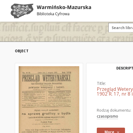
OBJECT
DESCRIPT
Title:
Przegląd Wetery
1902 R. 17, nr 8 i
Rodzaj dokumentu:
czasopismo
More