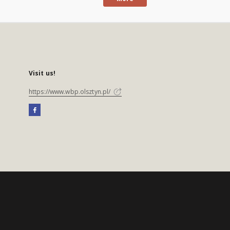
Visit us!
https://www.wbp.olsztyn.pl/