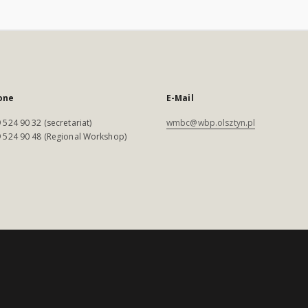
one
E-Mail
 524 90 32 (secretariat)
wmbc@wbp.olsztyn.pl
 524 90 48 (Regional Workshop)