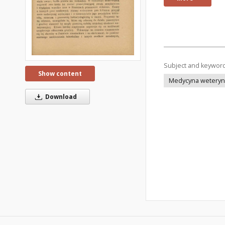
Subject and keywor
Show content
Medycyna weteryna
Download