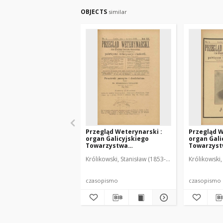
OBJECTS
similar
Przegląd Weterynarski :
Przegląd W
organ Galicyjskiego
organ Gali
Towarzystwa
Towarzys
Weterynarskiego :
Weterynar
Królikowski, Stanisław (1853-1924). Red.
Królikowski,
czasopismo poświęcone
czasopism
weterynaryi i hodowli, 1905
weterynary
R. 20, nr 4
R. 20, nr 5
czasopismo
czasopismo