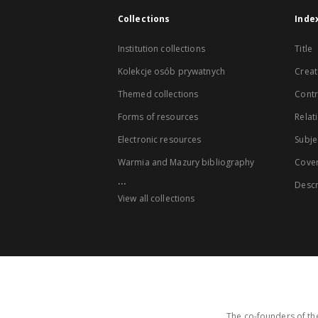
Collections
Inde
Institution collections
Title
Kolekcje osób prywatnych
Creat
Themed collections
Contr
Forms of resources
Relat
Electronic resources
Subje
Warmia and Mazury bibliography
Cove
...
Descr
View all collections
The co-founders of the