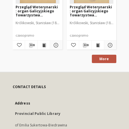
Przegląd Weterynarski
Przegląd Weterynarski
Pr
: organ Galicyjskiego
: organ Galicyjskiego
: 
Towarzystwa
Towarzystwa
To
Weterynarskiego :
Weterynarskiego :
We
Królikowski, Stanisław (1853-1924). Red.
Królikowski, Stanisław (1853-1924). R
Kró
czasopismo
czasopismo
cz
poświęcone
poświęcone
po
weterynaryi i hodowli,
weterynaryi i hodowli,
we
1905 R. 20, nr 4
1905 R. 20, nr 5
190
czasopismo
czasopismo
cz
More
CONTACT DETAILS
Address
Provincial Public Library
of Emilia Sukertowa-Biedrawina