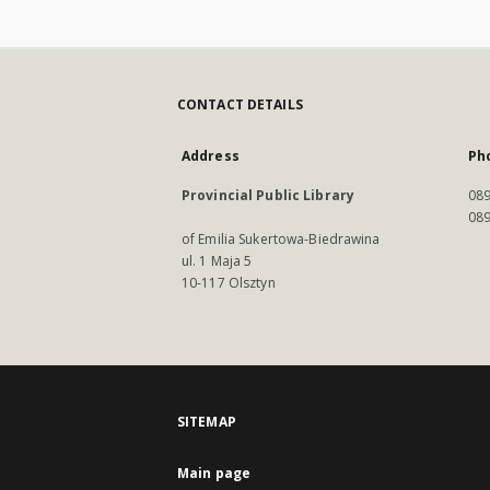
CONTACT DETAILS
Address
Ph
Provincial Public Library
089
089
of Emilia Sukertowa-Biedrawina
ul. 1 Maja 5
10-117 Olsztyn
SITEMAP
Main page