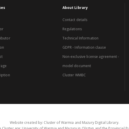
xes
About Library
Contact details
or
Regulations
ibutor
Technical Information
ion
GDPR - Information clause
ct
Non-exclusive license agreement -
rage
model document
iption
Cluster WMBC
Website created by: Cluster of Warmia and Mazury Digital Library.
 Cluster are: University of Warmia and Mazury in Olsztyn and the Provincial Pub