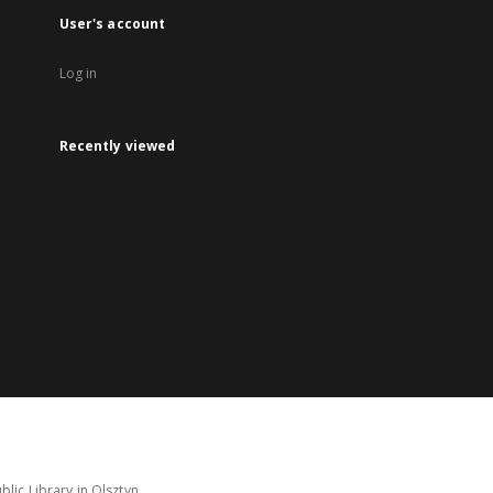
User's account
Log in
Recently viewed
lic Library in Olsztyn.