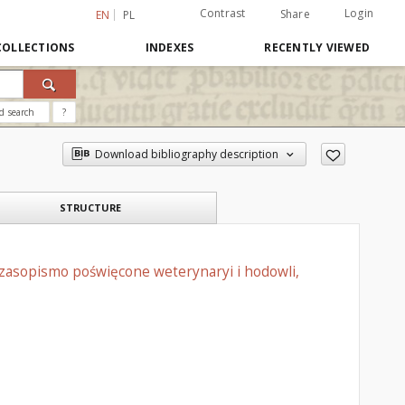
Contrast
Login
Share
EN
PL
COLLECTIONS
INDEXES
RECENTLY VIEWED
d search
?
Download bibliography description
STRUCTURE
czasopismo poświęcone weterynaryi i hodowli,