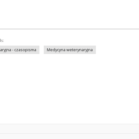
ds:
ryjna - czasopisma
Medycyna weterynaryjna