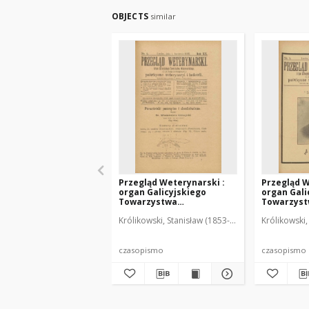
OBJECTS
similar
Przegląd Weterynarski :
Przegląd W
organ Galicyjskiego
organ Gali
Towarzystwa
Towarzys
Weterynarskiego :
Weterynar
Królikowski, Stanisław (1853-1924). Red.
Królikowski,
czasopismo poświęcone
czasopism
weterynaryi i hodowli, 1905
weterynary
R. 20, nr 4
R. 20, nr 5
czasopismo
czasopismo