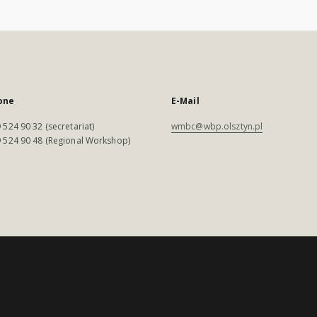
one
E-Mail
 524 90 32 (secretariat)
wmbc@wbp.olsztyn.pl
 524 90 48 (Regional Workshop)