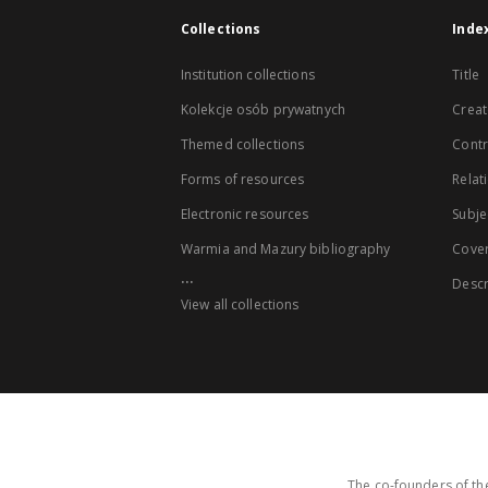
Collections
Inde
Institution collections
Title
Kolekcje osób prywatnych
Creat
Themed collections
Contr
Forms of resources
Relat
Electronic resources
Subje
Warmia and Mazury bibliography
Cove
...
Descr
View all collections
The co-founders of the