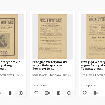
eterynarski :
Przegląd Weterynarski :
Przegląd Wetery
cyjskiego
organ Galicyjskiego
organ Galicyjsk
twa
Towarzystwa
Towarzystwa
skiego :
Weterynarskiego :
Weterynarskieg
 Stanisław (1853-1924). Red.
Królikowski, Stanisław (1853-1924). Red.
Królikowski, Stani
o poświęcone
czasopismo poświęcone
czasopismo poś
i i hodowli, 1905
weterynaryi i hodowli, 1905
weterynaryi i ho
R. 20, nr 7
R. 20, nr 8 i 9
czasopismo
czasopismo