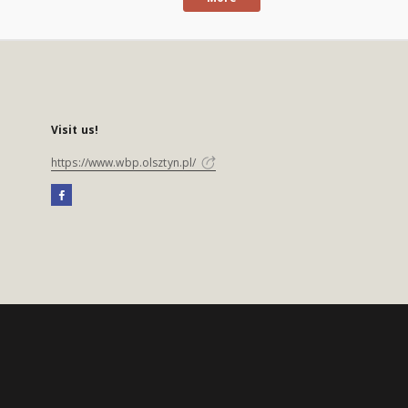
Visit us!
https://www.wbp.olsztyn.pl/