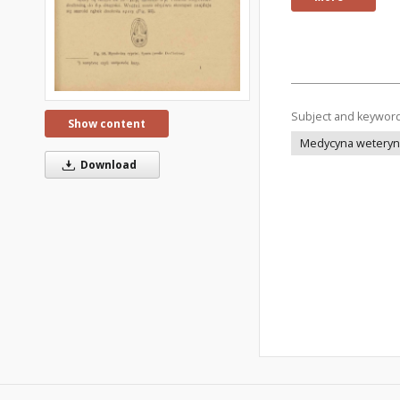
Subject and keywor
Show content
Medycyna weteryna
Download