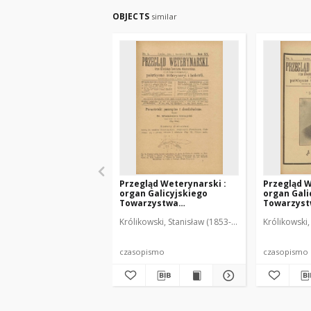
OBJECTS
similar
Przegląd Weterynarski :
Przegląd W
organ Galicyjskiego
organ Gali
Towarzystwa
Towarzys
Weterynarskiego :
Weterynar
Królikowski, Stanisław (1853-1924). Red.
Królikowski,
czasopismo poświęcone
czasopism
weterynaryi i hodowli, 1905
weterynary
R. 20, nr 4
R. 20, nr 5
czasopismo
czasopismo