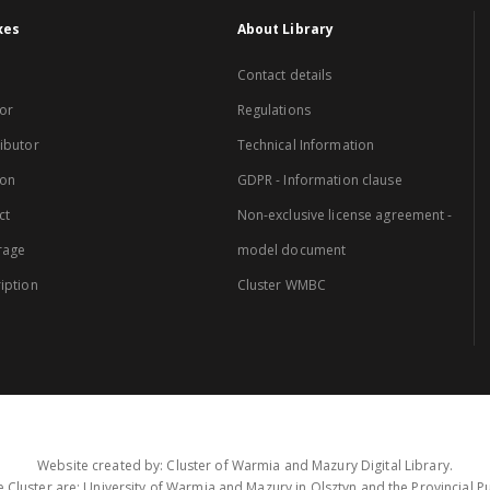
xes
About Library
Contact details
or
Regulations
ibutor
Technical Information
ion
GDPR - Information clause
ct
Non-exclusive license agreement -
rage
model document
iption
Cluster WMBC
Website created by: Cluster of Warmia and Mazury Digital Library.
 Cluster are: University of Warmia and Mazury in Olsztyn and the Provincial Pub