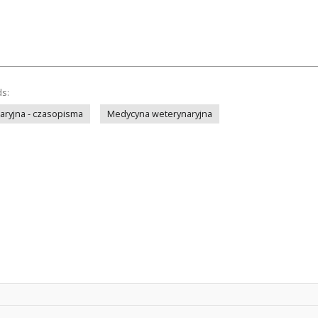
ds:
ryjna - czasopisma
Medycyna weterynaryjna