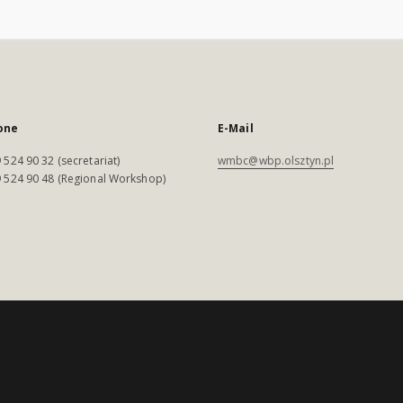
one
E-Mail
 524 90 32 (secretariat)
wmbc@wbp.olsztyn.pl
 524 90 48 (Regional Workshop)