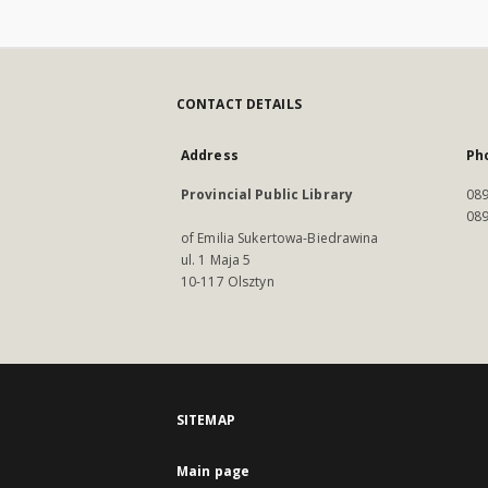
CONTACT DETAILS
Address
Ph
Provincial Public Library
089
089
of Emilia Sukertowa-Biedrawina
ul. 1 Maja 5
10-117 Olsztyn
SITEMAP
Main page