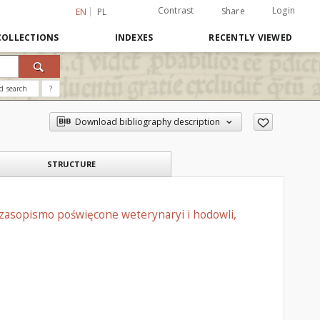
Contrast
Login
Share
EN
PL
COLLECTIONS
INDEXES
RECENTLY VIEWED
d search
?
Download bibliography description
STRUCTURE
czasopismo poświęcone weterynaryi i hodowli,