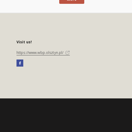
Visit us!
https://www.wbp.olsztyn.pl/