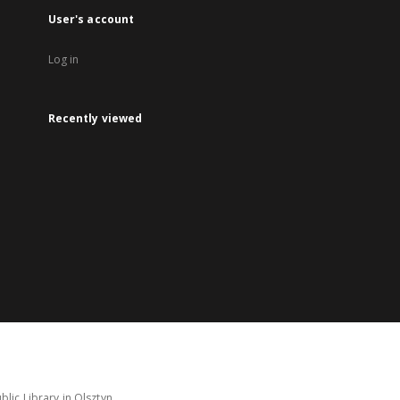
User's account
Log in
Recently viewed
lic Library in Olsztyn.