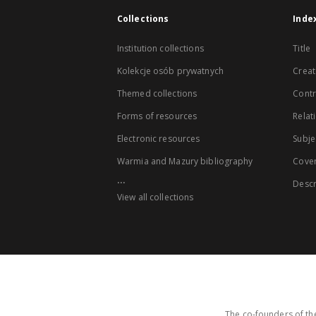
Collections
Inde
Institution collections
Title
Kolekcje osób prywatnych
Creat
Themed collections
Contr
Forms of resources
Relat
Electronic resources
Subje
Warmia and Mazury bibliography
Cove
...
Descr
View all collections
The co-founders of the