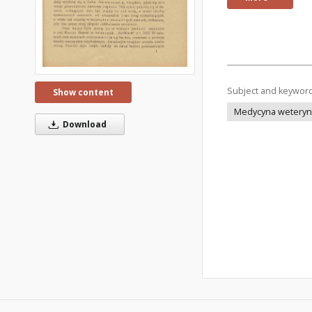
Subject and keywor
Show content
Medycyna weteryna
Download