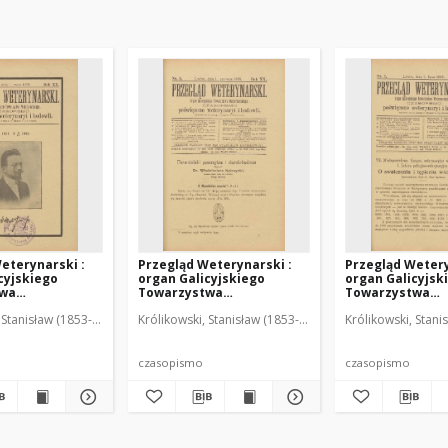
eterynarski :
Przegląd Weterynarski :
Przegląd Wetery
cyjskiego
organ Galicyjskiego
organ Galicyjsk
twa
Towarzystwa
Towarzystwa
skiego :
Weterynarskiego :
Weterynarskieg
 Stanisław (1853-1924). Red.
Królikowski, Stanisław (1853-1924). Red.
Królikowski, Stani
o poświęcone
czasopismo poświęcone
czasopismo poś
i i hodowli, 1905
weterynaryi i hodowli, 1905
weterynaryi i ho
R. 20, nr 6
R. 20, nr 7
czasopismo
czasopismo