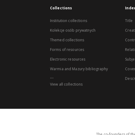
Collections
Inde
Institution collections
Title
Kolekcje osób prywatnych
Creat
Themed collections
Contr
Forms of resources
Relat
Electronic resources
Subje
Warmia and Mazury bibliography
Cove
...
Descr
View all collections
The co-founders of the