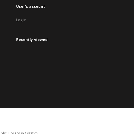
User's account
Log in
Recently viewed
lic Library in Olsztyn.