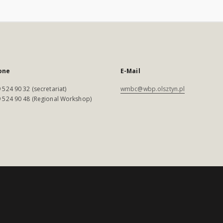
one
E-Mail
 524 90 32 (secretariat)
wmbc@wbp.olsztyn.pl
 524 90 48 (Regional Workshop)