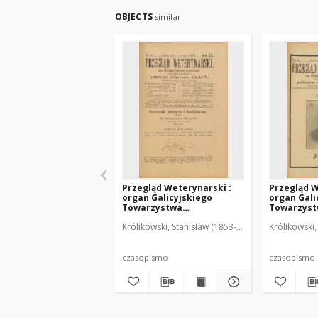
OBJECTS
similar
Przegląd Weterynarski :
Przegląd W
organ Galicyjskiego
organ Gali
Towarzystwa
Towarzys
Weterynarskiego :
Weterynar
Królikowski, Stanisław (1853-1924). Red.
Królikowski,
czasopismo poświęcone
czasopism
weterynaryi i hodowli, 1905
weterynary
R. 20, nr 4
R. 20, nr 5
czasopismo
czasopismo