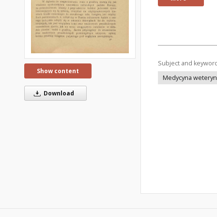
Subject and keywor
Show content
Medycyna weteryna
Download