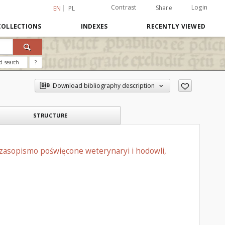
Contrast
Login
Share
EN
PL
COLLECTIONS
INDEXES
RECENTLY VIEWED
d search
?
Download bibliography description
STRUCTURE
czasopismo poświęcone weterynaryi i hodowli,