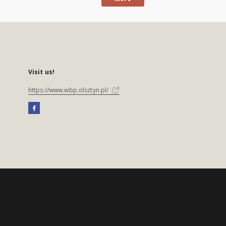
Visit us!
https://www.wbp.olsztyn.pl/