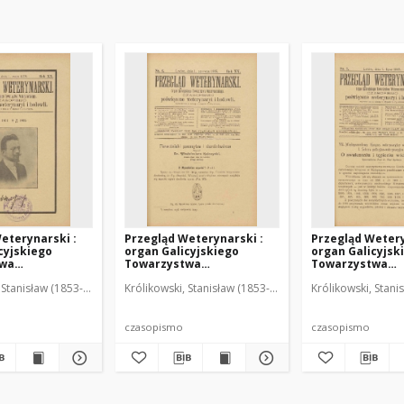
eterynarski :
Przegląd Weterynarski :
Przegląd Wetery
cyjskiego
organ Galicyjskiego
organ Galicyjsk
twa
Towarzystwa
Towarzystwa
skiego :
Weterynarskiego :
Weterynarskieg
 Stanisław (1853-1924). Red.
Królikowski, Stanisław (1853-1924). Red.
Królikowski, Stani
o poświęcone
czasopismo poświęcone
czasopismo poś
i i hodowli, 1905
weterynaryi i hodowli, 1905
weterynaryi i ho
R. 20, nr 6
R. 20, nr 7
czasopismo
czasopismo