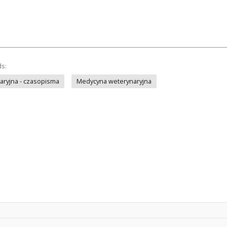
ds:
ryjna - czasopisma
Medycyna weterynaryjna