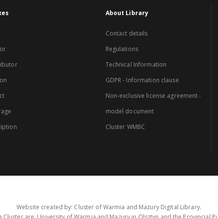
xes
About Library
Contact details
or
Regulations
ibutor
Technical Information
ion
GDPR - Information clause
ct
Non-exclusive license agreement -
rage
model document
iption
Cluster WMBC
Website created by: Cluster of Warmia and Mazury Digital Library.
 Cluster are: University of Warmia and Mazury in Olsztyn and the Provincial Pub