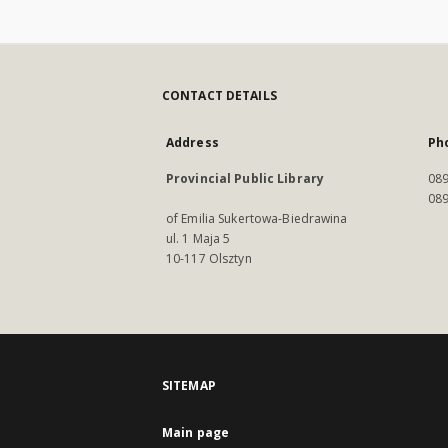
CONTACT DETAILS
Address
Ph
Provincial Public Library
089
089
of Emilia Sukertowa-Biedrawina
ul. 1 Maja 5
10-117 Olsztyn
SITEMAP
Main page