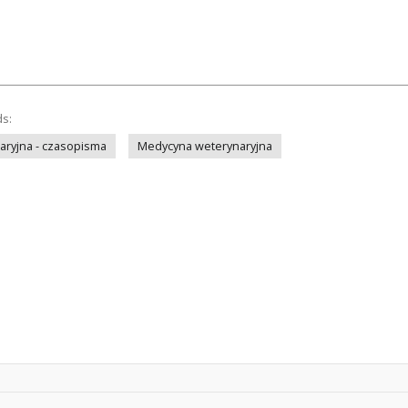
ds:
ryjna - czasopisma
Medycyna weterynaryjna