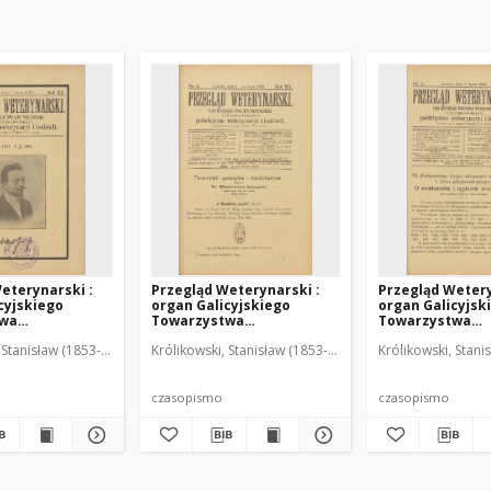
eterynarski :
Przegląd Weterynarski :
Przegląd Wetery
cyjskiego
organ Galicyjskiego
organ Galicyjsk
twa
Towarzystwa
Towarzystwa
skiego :
Weterynarskiego :
Weterynarskieg
 Stanisław (1853-1924). Red.
Królikowski, Stanisław (1853-1924). Red.
Królikowski, Stani
o poświęcone
czasopismo poświęcone
czasopismo poś
i i hodowli, 1905
weterynaryi i hodowli, 1905
weterynaryi i ho
R. 20, nr 6
R. 20, nr 7
czasopismo
czasopismo