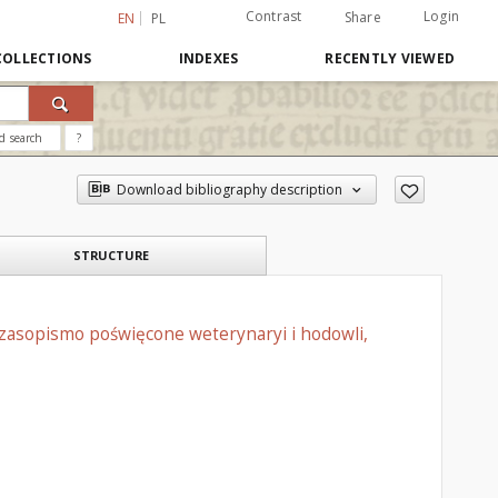
Contrast
Login
Share
EN
PL
COLLECTIONS
INDEXES
RECENTLY VIEWED
d search
?
Download bibliography description
STRUCTURE
czasopismo poświęcone weterynaryi i hodowli,