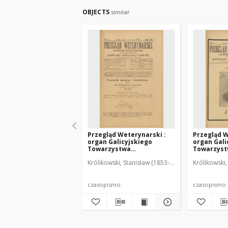
OBJECTS
similar
Przegląd Weterynarski :
Przegląd W
organ Galicyjskiego
organ Gali
Towarzystwa
Towarzys
Weterynarskiego :
Weterynar
Królikowski, Stanisław (1853-1924). Red.
Królikowski,
czasopismo poświęcone
czasopism
weterynaryi i hodowli, 1905
weterynary
R. 20, nr 4
R. 20, nr 5
czasopismo
czasopismo