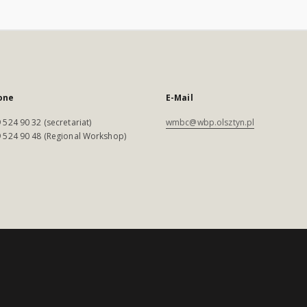
one
E-Mail
 524 90 32 (secretariat)
wmbc@wbp.olsztyn.pl
 524 90 48 (Regional Workshop)