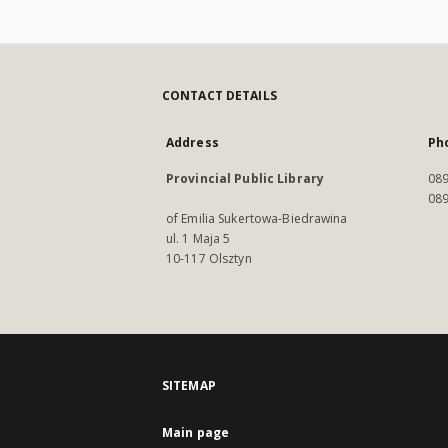
CONTACT DETAILS
Address
Ph
Provincial Public Library
089
089
of Emilia Sukertowa-Biedrawina
ul. 1 Maja 5
10-117 Olsztyn
SITEMAP
Main page