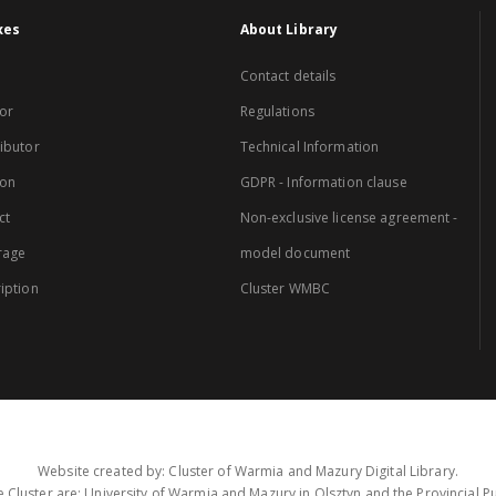
xes
About Library
Contact details
or
Regulations
ibutor
Technical Information
ion
GDPR - Information clause
ct
Non-exclusive license agreement -
rage
model document
iption
Cluster WMBC
Website created by: Cluster of Warmia and Mazury Digital Library.
 Cluster are: University of Warmia and Mazury in Olsztyn and the Provincial Pub