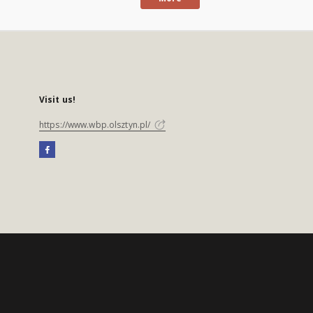
Visit us!
https://www.wbp.olsztyn.pl/