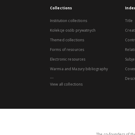
Collections
Inde
Institution collections
Title
Kolekcje osób prywatnych
Creat
Themed collections
Contr
Forms of resources
Relat
Electronic resources
Subje
Warmia and Mazury bibliography
Cove
...
Descr
View all collections
The co-founders of the