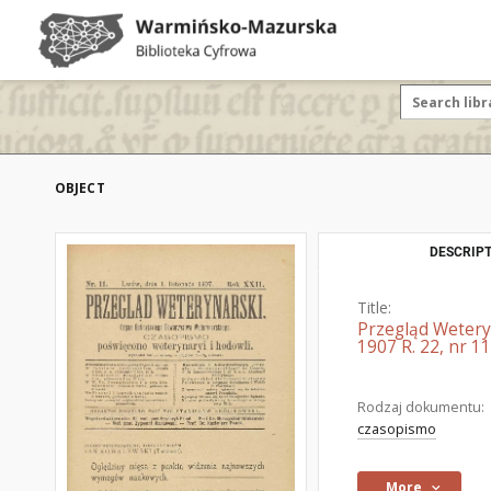
OBJECT
DESCRIPT
Title:
Przegląd Wetery
1907 R. 22, nr 11
Rodzaj dokumentu:
czasopismo
More