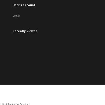
User's account
Log in
Recently viewed
lic Library in Olsztyn.