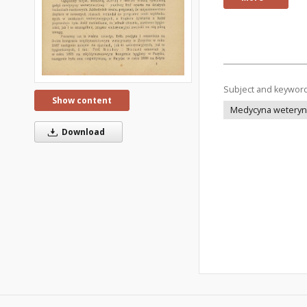
Subject and keywor
Show content
Medycyna weteryna
Download