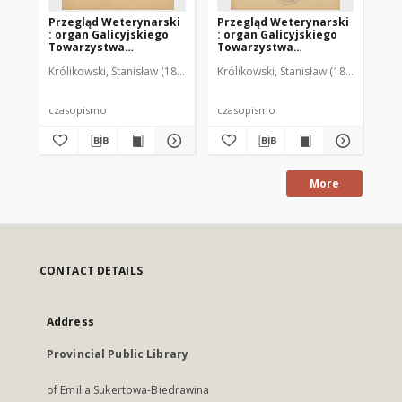
Przegląd Weterynarski
Przegląd Weterynarski
Pr
: organ Galicyjskiego
: organ Galicyjskiego
: 
Towarzystwa
Towarzystwa
To
Weterynarskiego :
Weterynarskiego :
We
Królikowski, Stanisław (1853-1924). Red.
Królikowski, Stanisław (1853-1924). R
Kró
czasopismo
czasopismo
cz
poświęcone
poświęcone
po
weterynaryi i hodowli,
weterynaryi i hodowli,
we
1905 R. 20, nr 4
1905 R. 20, nr 5
190
czasopismo
czasopismo
cz
More
CONTACT DETAILS
Address
Provincial Public Library
of Emilia Sukertowa-Biedrawina