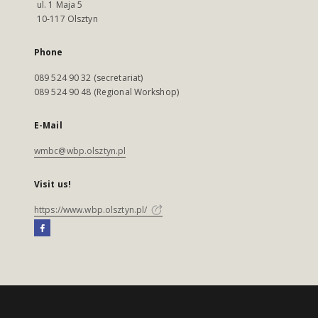
ul. 1 Maja 5
10-117 Olsztyn
Phone
089 524 90 32 (secretariat)
089 524 90 48 (Regional Workshop)
E-Mail
wmbc@wbp.olsztyn.pl
Visit us!
https://www.wbp.olsztyn.pl/