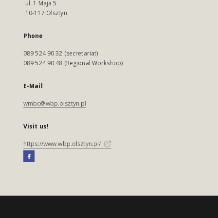
ul. 1 Maja 5
10-117 Olsztyn
Phone
089 524 90 32 (secretariat)
089 524 90 48 (Regional Workshop)
E-Mail
wmbc@wbp.olsztyn.pl
Visit us!
https://www.wbp.olsztyn.pl/