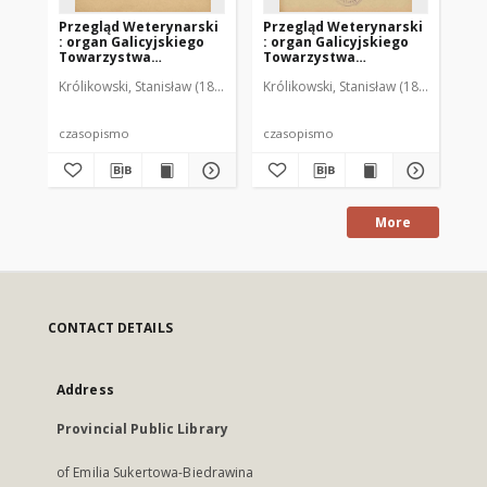
Przegląd Weterynarski
Przegląd Weterynarski
Pr
: organ Galicyjskiego
: organ Galicyjskiego
: 
Towarzystwa
Towarzystwa
To
Weterynarskiego :
Weterynarskiego :
We
Królikowski, Stanisław (1853-1924). Red.
Królikowski, Stanisław (1853-1924). R
Kró
czasopismo
czasopismo
cz
poświęcone
poświęcone
po
weterynaryi i hodowli,
weterynaryi i hodowli,
we
1905 R. 20, nr 4
1905 R. 20, nr 5
190
czasopismo
czasopismo
cz
More
CONTACT DETAILS
Address
Provincial Public Library
of Emilia Sukertowa-Biedrawina