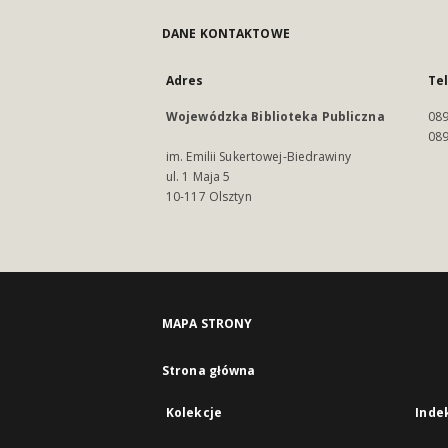
DANE KONTAKTOWE
Adres
Te
Wojewódzka Biblioteka Publiczna
089
089
im. Emilii Sukertowej-Biedrawiny
ul. 1 Maja 5
10-117 Olsztyn
MAPA STRONY
Strona główna
Kolekcje
Inde