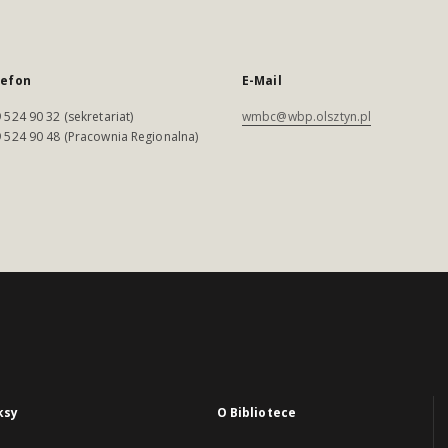
lefon
E-Mail
 524 90 32 (sekretariat)
wmbc@wbp.olsztyn.pl
 524 90 48 (Pracownia Regionalna)
ksy
O Bibliotece