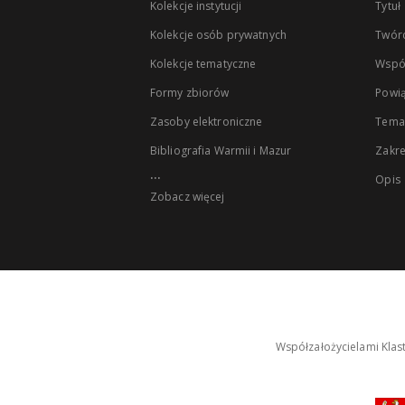
Kolekcje instytucji
Tytuł
Kolekcje osób prywatnych
Twór
Kolekcje tematyczne
Wspó
Formy zbiorów
Powią
Zasoby elektroniczne
Tema
Bibliografia Warmii i Mazur
Zakr
...
Opis
Zobacz więcej
Współzałożycielami Klas