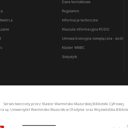
Dane kontaktowe
ca
Regulamin
łtwórca
Informacje techniczne
zanie
Klauzula informacyjna RODO
t
Umowa licencyjna niewyłączna - wzór
es
Klaster WMBC
Statystyki
Serwis tworzony przez: Klaster Warmińsko-Mazurskiej Biblioteki Cyfrowej.
tra są: Uniwersytet Warmińsko-Mazurski w Olsztynie oraz Wojewódzka Bibliote