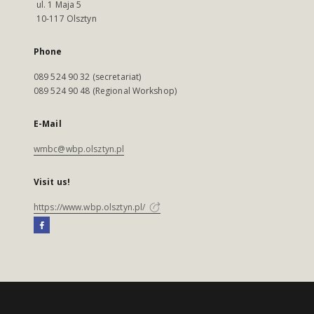
ul. 1 Maja 5
10-117 Olsztyn
Phone
089 524 90 32 (secretariat)
089 524 90 48 (Regional Workshop)
E-Mail
wmbc@wbp.olsztyn.pl
Visit us!
https://www.wbp.olsztyn.pl/