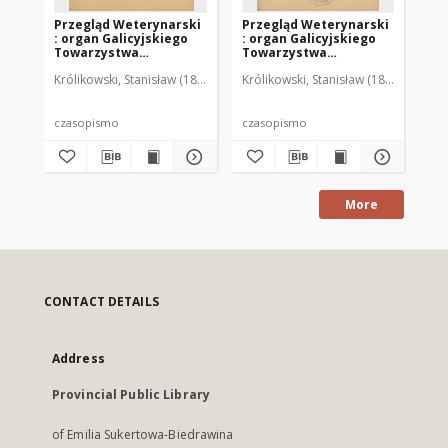
Przegląd Weterynarski
Przegląd Weterynarski
Pr
: organ Galicyjskiego
: organ Galicyjskiego
: 
Towarzystwa
Towarzystwa
To
Weterynarskiego :
Weterynarskiego :
We
Królikowski, Stanisław (1853-1924). Red.
Królikowski, Stanisław (1853-1924). R
Kró
czasopismo
czasopismo
cz
poświęcone
poświęcone
po
weterynaryi i hodowli,
weterynaryi i hodowli,
we
1905 R. 20, nr 4
1905 R. 20, nr 5
190
czasopismo
czasopismo
cz
More
CONTACT DETAILS
Address
Provincial Public Library
of Emilia Sukertowa-Biedrawina