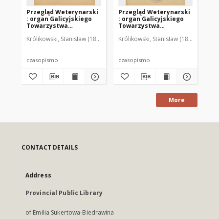
Przegląd Weterynarski
Przegląd Weterynarski
Pr
: organ Galicyjskiego
: organ Galicyjskiego
: 
Towarzystwa
Towarzystwa
To
Weterynarskiego :
Weterynarskiego :
We
Królikowski, Stanisław (1853-1924). Red.
Królikowski, Stanisław (1853-1924). R
Kró
czasopismo
czasopismo
cz
poświęcone
poświęcone
po
weterynaryi i hodowli,
weterynaryi i hodowli,
we
1905 R. 20, nr 4
1905 R. 20, nr 5
190
czasopismo
czasopismo
cz
More
CONTACT DETAILS
Address
Provincial Public Library
of Emilia Sukertowa-Biedrawina