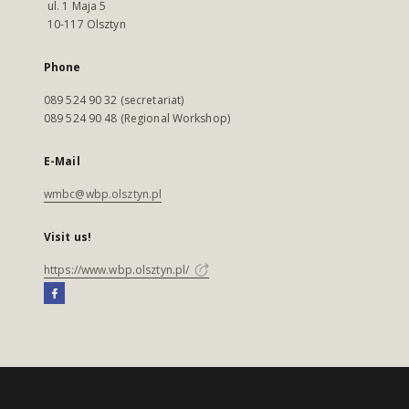
ul. 1 Maja 5
10-117 Olsztyn
Phone
089 524 90 32 (secretariat)
089 524 90 48 (Regional Workshop)
E-Mail
wmbc@wbp.olsztyn.pl
Visit us!
https://www.wbp.olsztyn.pl/