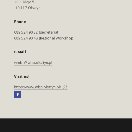
ul. 1 Maja 5
10-117 Olsztyn
Phone
089 524 90 32 (secretariat)
089 524 90 48 (Regional Workshop)
E-Mail
wmbc@wbp.olsztyn.pl
Visit us!
https://www.wbp.olsztyn.pl/