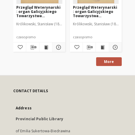
Przegląd Weterynarski
Przegląd Weterynarski
Pr
: organ Galicyjskiego
: organ Galicyjskiego
: 
Towarzystwa
Towarzystwa
To
Weterynarskiego :
Weterynarskiego :
We
Królikowski, Stanisław (1853-1924). Red.
Królikowski, Stanisław (1853-1924). R
Kró
czasopismo
czasopismo
cz
poświęcone
poświęcone
po
weterynaryi i hodowli,
weterynaryi i hodowli,
we
1905 R. 20, nr 4
1905 R. 20, nr 5
190
czasopismo
czasopismo
cz
More
CONTACT DETAILS
Address
Provincial Public Library
of Emilia Sukertowa-Biedrawina