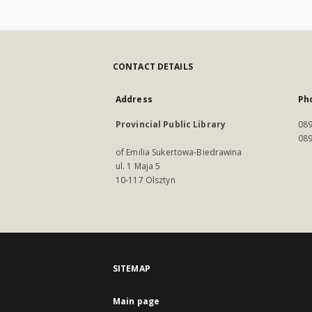
CONTACT DETAILS
Address
Ph
Provincial Public Library
089
089
of Emilia Sukertowa-Biedrawina
ul. 1 Maja 5
10-117 Olsztyn
SITEMAP
Main page