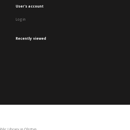
User's account
Log in
Recently viewed
lic Library in Olsztyn.