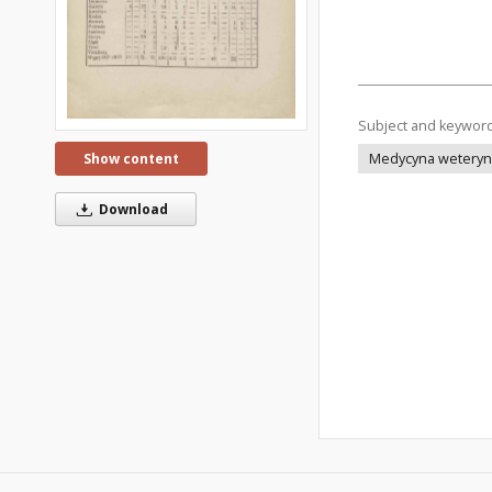
Subject and keywor
Medycyna weteryna
Show content
Download