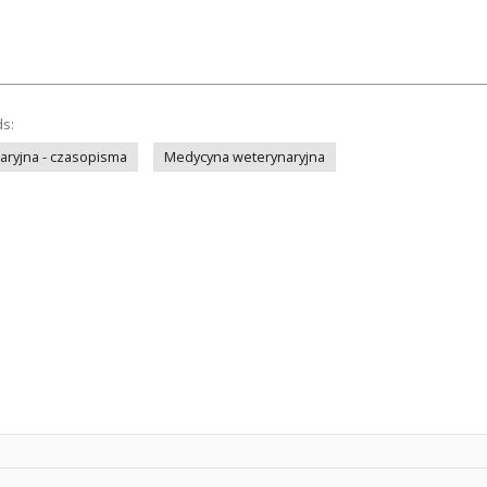
ds:
ryjna - czasopisma
Medycyna weterynaryjna