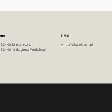
one
E-Mail
 524 90 32 (secretariat)
wmbc@wbp.olsztyn.pl
 524 90 48 (Regional Workshop)