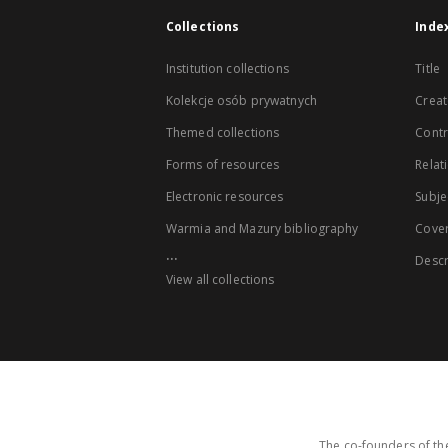
Collections
Inde
Institution collections
Title
Kolekcje osób prywatnych
Creat
Themed collections
Contr
Forms of resources
Relat
Electronic resources
Subje
Warmia and Mazury bibliography
Cove
...
Descr
View all collections
The co-founders of the