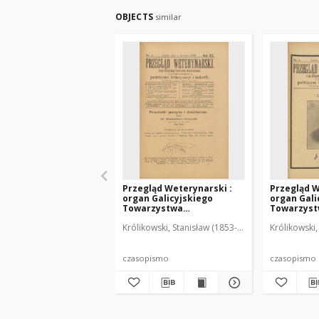
OBJECTS
similar
Przegląd Weterynarski :
Przegląd W
organ Galicyjskiego
organ Gali
Towarzystwa
Towarzys
Weterynarskiego :
Weterynar
Królikowski, Stanisław (1853-1924). Red.
Królikowski,
czasopismo poświęcone
czasopism
weterynaryi i hodowli, 1905
weterynary
R. 20, nr 4
R. 20, nr 5
czasopismo
czasopismo