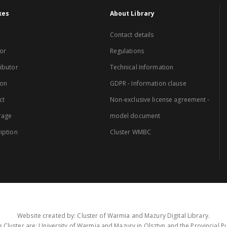
xes
About Library
Contact details
or
Regulations
ibutor
Technical Information
ion
GDPR - Information clause
ct
Non-exclusive license agreement -
rage
model document
iption
Cluster WMBC
Website created by: Cluster of Warmia and Mazury Digital Library.
 Cluster are: University of Warmia and Mazury in Olsztyn and the Provincial Pub