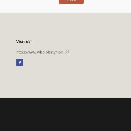
Visit us!
https://www.wbp.olsztyn.pl/