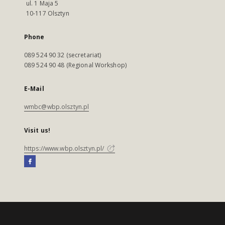
ul. 1 Maja 5
10-117 Olsztyn
Phone
089 524 90 32 (secretariat)
089 524 90 48 (Regional Workshop)
E-Mail
wmbc@wbp.olsztyn.pl
Visit us!
https://www.wbp.olsztyn.pl/