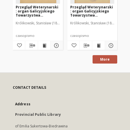
Przegląd Weterynarski
Przegląd Weterynarski
Pr
: organ Galicyjskiego
: organ Galicyjskiego
: 
Towarzystwa
Towarzystwa
To
Weterynarskiego :
Weterynarskiego :
We
Królikowski, Stanisław (1853-1924). Red.
Królikowski, Stanisław (1853-1924). R
Kró
czasopismo
czasopismo
cz
poświęcone
poświęcone
po
weterynaryi i hodowli,
weterynaryi i hodowli,
we
1905 R. 20, nr 4
1905 R. 20, nr 5
190
czasopismo
czasopismo
cz
More
CONTACT DETAILS
Address
Provincial Public Library
of Emilia Sukertowa-Biedrawina