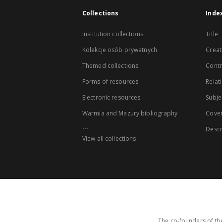
Collections
Inde
Institution collections
Title
Kolekcje osób prywatnych
Creat
Themed collections
Contr
Forms of resources
Relat
Electronic resources
Subje
Warmia and Mazury bibliography
Cove
...
Descr
View all collections
The co-founders of the