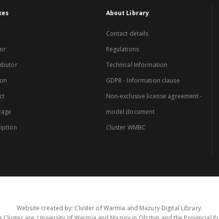
xes
About Library
Contact details
or
Regulations
ibutor
Technical Information
ion
GDPR - Information clause
ct
Non-exclusive license agreement -
rage
model document
iption
Cluster WMBC
Website created by: Cluster of Warmia and Mazury Digital Library.
 Cluster are: University of Warmia and Mazury in Olsztyn and the Provincial Pub