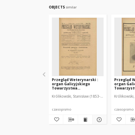
OBJECTS
similar
Przegląd Weterynarski :
Przegląd W
organ Galicyjskiego
organ Gali
Towarzystwa
Towarzys
Weterynarskiego :
Weterynar
Królikowski, Stanisław (1853-1924). Red.
Królikowski,
czasopismo poświęcone
czasopism
weterynaryi i hodowli, 1905
weterynary
R. 20, nr 4
R. 20, nr 5
czasopismo
czasopismo