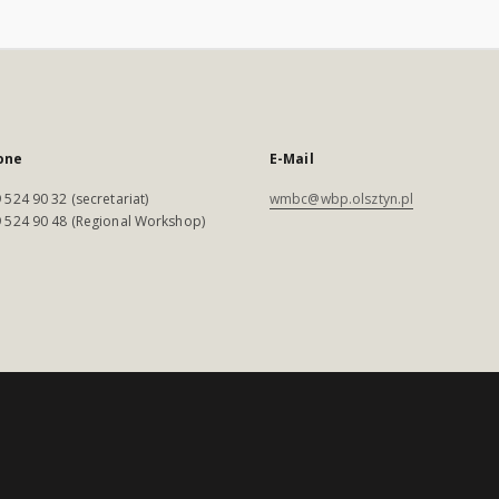
one
E-Mail
 524 90 32 (secretariat)
wmbc@wbp.olsztyn.pl
 524 90 48 (Regional Workshop)