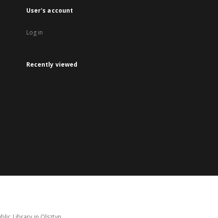
User's account
Log in
Recently viewed
lic Library in Olsztyn.