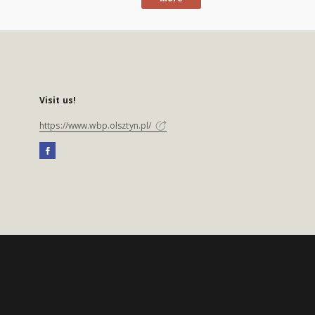
Visit us!
https://www.wbp.olsztyn.pl/