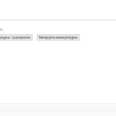
ds:
ryjna - czasopisma
Medycyna weterynaryjna