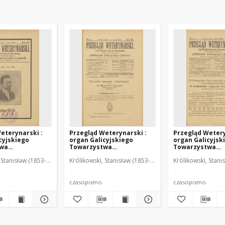
eterynarski :
Przegląd Weterynarski :
Przegląd Wetery
cyjskiego
organ Galicyjskiego
organ Galicyjsk
twa
Towarzystwa
Towarzystwa
skiego :
Weterynarskiego :
Weterynarskieg
 Stanisław (1853-1924). Red.
Królikowski, Stanisław (1853-1924). Red.
Królikowski, Stani
o poświęcone
czasopismo poświęcone
czasopismo poś
i i hodowli, 1905
weterynaryi i hodowli, 1905
weterynaryi i ho
R. 20, nr 6
R. 20, nr 7
czasopismo
czasopismo