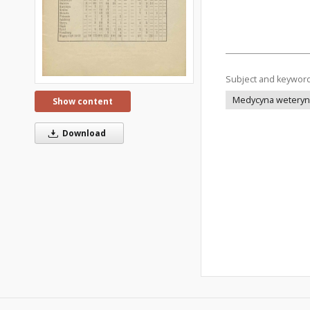
Subject and keywor
Medycyna weteryna
Show content
Download