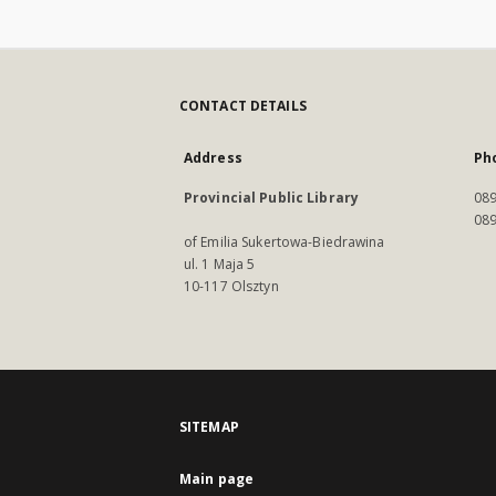
CONTACT DETAILS
Address
Ph
Provincial Public Library
089
089
of Emilia Sukertowa-Biedrawina
ul. 1 Maja 5
10-117 Olsztyn
SITEMAP
Main page