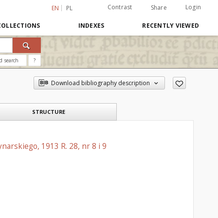
Contrast
Login
Share
EN
PL
COLLECTIONS
INDEXES
RECENTLY VIEWED
d search
?
Download bibliography description
STRUCTURE
arskiego, 1913 R. 28, nr 8 i 9