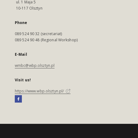
ul. 1 Maja 5
10-117 Olsztyn
Phone
089 524 90 32 (secretariat)
089 524 90 48 (Regional Workshop)
E-Mail
wmbc@wbp.olsztyn.pl
Visit us!
https://www.wbp.olsztyn.pl/