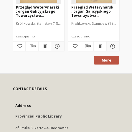
Przegląd Weterynarski
Przegląd Weterynarski
Pr
: organ Galicyjskiego
: organ Galicyjskiego
: 
Towarzystwa
Towarzystwa
To
Weterynarskiego :
Weterynarskiego :
We
Królikowski, Stanisław (1853-1924). Red.
Królikowski, Stanisław (1853-1924). R
Kró
czasopismo
czasopismo
cz
poświęcone
poświęcone
po
weterynaryi i hodowli,
weterynaryi i hodowli,
we
1905 R. 20, nr 4
1905 R. 20, nr 5
190
czasopismo
czasopismo
cz
More
CONTACT DETAILS
Address
Provincial Public Library
of Emilia Sukertowa-Biedrawina