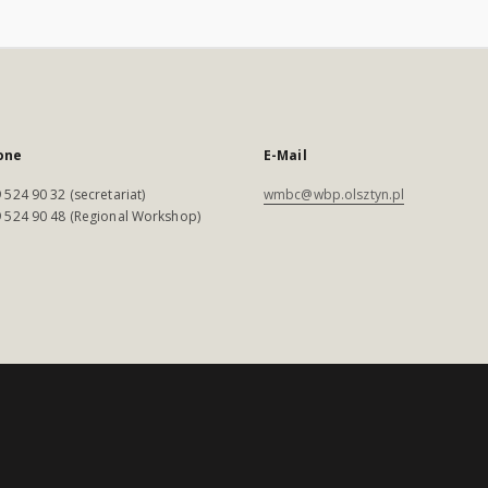
one
E-Mail
 524 90 32 (secretariat)
wmbc@wbp.olsztyn.pl
 524 90 48 (Regional Workshop)