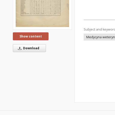
Subject and keywor
Show content
Medycyna weteryna
Download