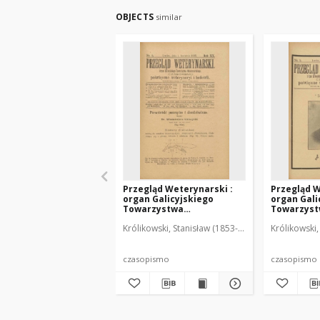
OBJECTS
similar
Przegląd Weterynarski :
Przegląd W
organ Galicyjskiego
organ Gali
Towarzystwa
Towarzys
Weterynarskiego :
Weterynar
Królikowski, Stanisław (1853-1924). Red.
Królikowski,
czasopismo poświęcone
czasopism
weterynaryi i hodowli, 1905
weterynary
R. 20, nr 4
R. 20, nr 5
czasopismo
czasopismo