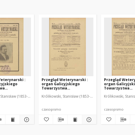
eterynarski :
Przegląd Weterynarski :
Przegląd Wetery
cyjskiego
organ Galicyjskiego
organ Galicyjsk
twa
Towarzystwa
Towarzystwa
skiego :
Weterynarskiego :
Weterynarskieg
 Stanisław (1853-1924). Red.
Królikowski, Stanisław (1853-1924). Red.
Królikowski, Stani
o poświęcone
czasopismo poświęcone
czasopismo poś
i i hodowli, 1905
weterynaryi i hodowli, 1905
weterynaryi i ho
R. 20, nr 6
R. 20, nr 7
czasopismo
czasopismo