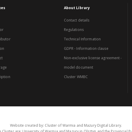
xes
About Library
Contact details
or
Regulations
ibutor
Technical Information
ion
GDPR - Information clause
ct
Non-exclusive license agreement -
rage
model document
iption
Cluster WMBC
Website created by: Cluster of Warmia and Mazury Digital Library.
 Cluster are: University of Warmia and Mazury in Olsztyn and the Provincial Pub