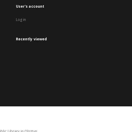
User's account
Log in
Recently viewed
lic Library in Olsztyn.