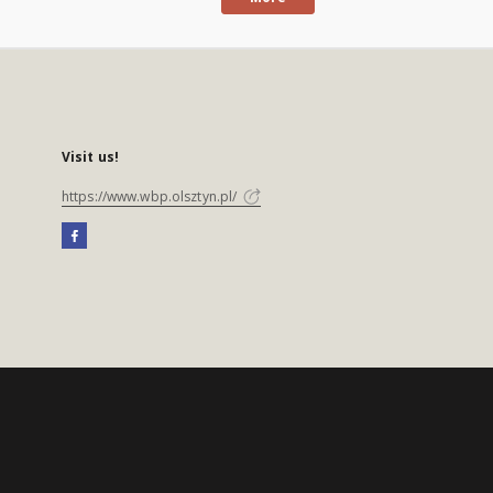
Visit us!
https://www.wbp.olsztyn.pl/