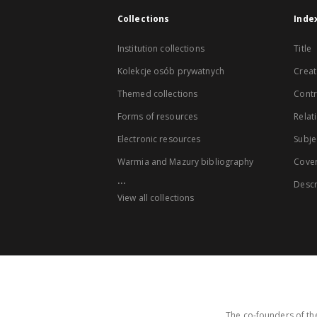
Collections
Inde
Institution collections
Title
Kolekcje osób prywatnych
Creat
Themed collections
Contr
Forms of resources
Relat
Electronic resources
Subje
Warmia and Mazury bibliography
Cove
...
Descr
View all collections
The co-founders of the