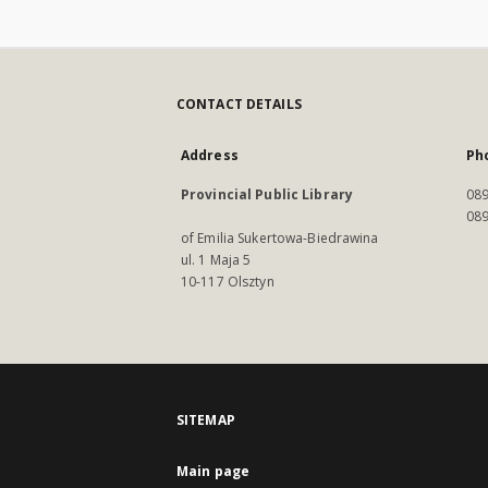
CONTACT DETAILS
Address
Ph
Provincial Public Library
089
089
of Emilia Sukertowa-Biedrawina
ul. 1 Maja 5
10-117 Olsztyn
SITEMAP
Main page