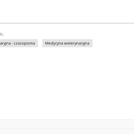
ds:
ryjna - czasopisma
Medycyna weterynaryjna