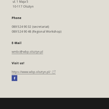
ul. 1 Maja 5
10-117 Olsztyn
Phone
089 524 90 32 (secretariat)
089 524 90 48 (Regional Workshop)
E-Mail
wmbc@wbp.olsztyn.pl
Visit us!
https://www.wbp.olsztyn.pl/