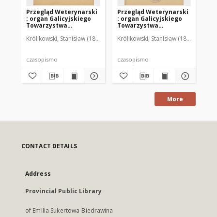
Przegląd Weterynarski
Przegląd Weterynarski
Pr
: organ Galicyjskiego
: organ Galicyjskiego
: 
Towarzystwa
Towarzystwa
To
Weterynarskiego :
Weterynarskiego :
We
Królikowski, Stanisław (1853-1924). Red.
Królikowski, Stanisław (1853-1924). R
Kró
czasopismo
czasopismo
cz
poświęcone
poświęcone
po
weterynaryi i hodowli,
weterynaryi i hodowli,
we
1905 R. 20, nr 4
1905 R. 20, nr 5
190
czasopismo
czasopismo
cz
More
CONTACT DETAILS
Address
Provincial Public Library
of Emilia Sukertowa-Biedrawina