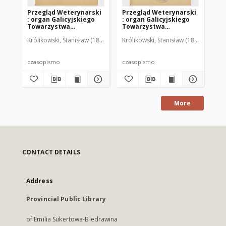
Przegląd Weterynarski
Przegląd Weterynarski
Pr
: organ Galicyjskiego
: organ Galicyjskiego
: 
Towarzystwa
Towarzystwa
To
Weterynarskiego :
Weterynarskiego :
We
Królikowski, Stanisław (1853-1924). Red.
Królikowski, Stanisław (1853-1924). R
Kró
czasopismo
czasopismo
cz
poświęcone
poświęcone
po
weterynaryi i hodowli,
weterynaryi i hodowli,
we
1905 R. 20, nr 4
1905 R. 20, nr 5
190
czasopismo
czasopismo
cz
More
CONTACT DETAILS
Address
Provincial Public Library
of Emilia Sukertowa-Biedrawina