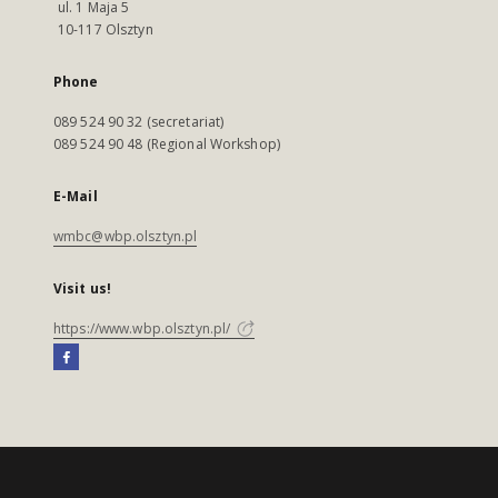
ul. 1 Maja 5
10-117 Olsztyn
Phone
089 524 90 32 (secretariat)
089 524 90 48 (Regional Workshop)
E-Mail
wmbc@wbp.olsztyn.pl
Visit us!
https://www.wbp.olsztyn.pl/