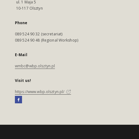
ul. 1 Maja 5
10-117 Olsztyn
Phone
089 524 90 32 (secretariat)
089 524 90 48 (Regional Workshop)
E-Mail
wmbc@wbp.olsztyn.pl
Visit us!
https://www.wbp.olsztyn.pl/