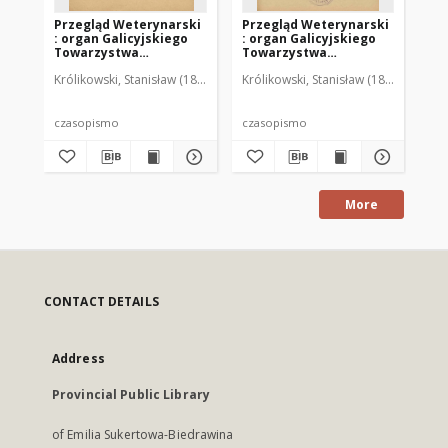
Przegląd Weterynarski
Przegląd Weterynarski
Pr
: organ Galicyjskiego
: organ Galicyjskiego
: 
Towarzystwa
Towarzystwa
To
Weterynarskiego :
Weterynarskiego :
We
Królikowski, Stanisław (1853-1924). Red.
Królikowski, Stanisław (1853-1924). R
Kró
czasopismo
czasopismo
cz
poświęcone
poświęcone
po
weterynaryi i hodowli,
weterynaryi i hodowli,
we
1905 R. 20, nr 4
1905 R. 20, nr 5
190
czasopismo
czasopismo
cz
More
CONTACT DETAILS
Address
Provincial Public Library
of Emilia Sukertowa-Biedrawina