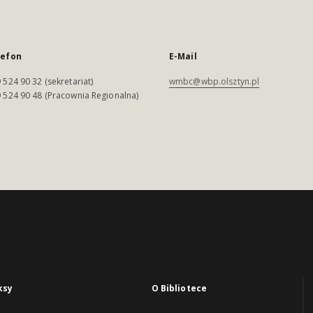
lefon
E-Mail
 524 90 32 (sekretariat)
wmbc@wbp.olsztyn.pl
 524 90 48 (Pracownia Regionalna)
ksy
O Bibliotece