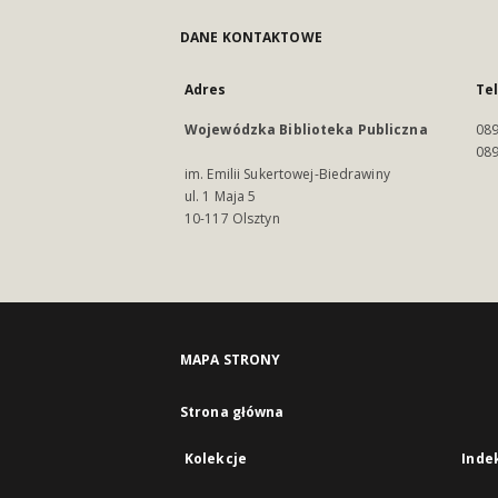
DANE KONTAKTOWE
Adres
Te
Wojewódzka Biblioteka Publiczna
089
089
im. Emilii Sukertowej-Biedrawiny
ul. 1 Maja 5
10-117 Olsztyn
MAPA STRONY
Strona główna
Kolekcje
Inde