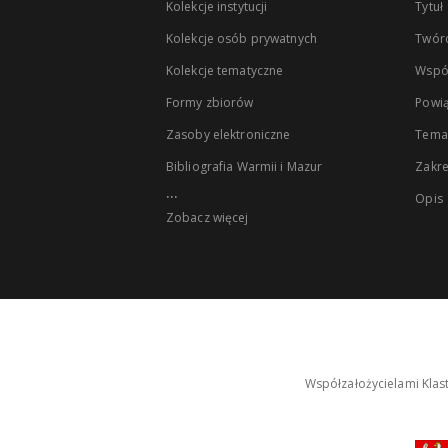
Kolekcje instytucji
Tytuł
Kolekcje osób prywatnych
Twór
Kolekcje tematyczne
Wspó
Formy zbiorów
Powią
Zasoby elektroniczne
Tema
Bibliografia Warmii i Mazur
Zakr
...
Opis
Zobacz więcej
Współzałożycielami Klas