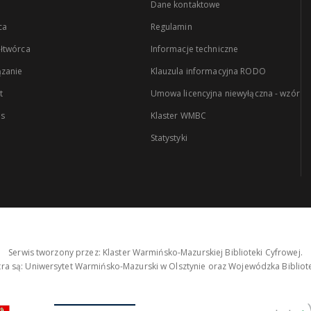
Dane kontaktowe
ca
Regulamin
łtwórca
Informacje techniczne
zanie
Klauzula informacyjna RODO
t
Umowa licencyjna niewyłączna - wzór
es
Klaster WMBC
Statystyki
Serwis tworzony przez: Klaster Warmińsko-Mazurskiej Biblioteki Cyfrowej.
tra są: Uniwersytet Warmińsko-Mazurski w Olsztynie oraz Wojewódzka Bibliote