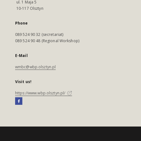
ul. 1 Maja 5
10-117 Olsztyn
Phone
089 524 90 32 (secretariat)
089 524 90 48 (Regional Workshop)
E-Mail
wmbc@wbp.olsztyn.pl
Visit us!
https://www.wbp.olsztyn.pl/