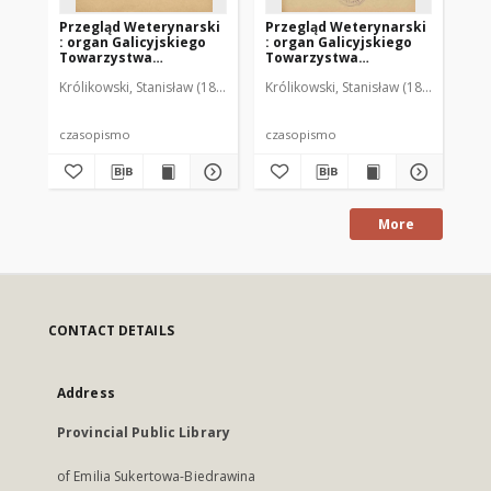
Przegląd Weterynarski
Przegląd Weterynarski
Pr
: organ Galicyjskiego
: organ Galicyjskiego
: 
Towarzystwa
Towarzystwa
To
Weterynarskiego :
Weterynarskiego :
We
Królikowski, Stanisław (1853-1924). Red.
Królikowski, Stanisław (1853-1924). R
Kró
czasopismo
czasopismo
cz
poświęcone
poświęcone
po
weterynaryi i hodowli,
weterynaryi i hodowli,
we
1905 R. 20, nr 4
1905 R. 20, nr 5
190
czasopismo
czasopismo
cz
More
CONTACT DETAILS
Address
Provincial Public Library
of Emilia Sukertowa-Biedrawina